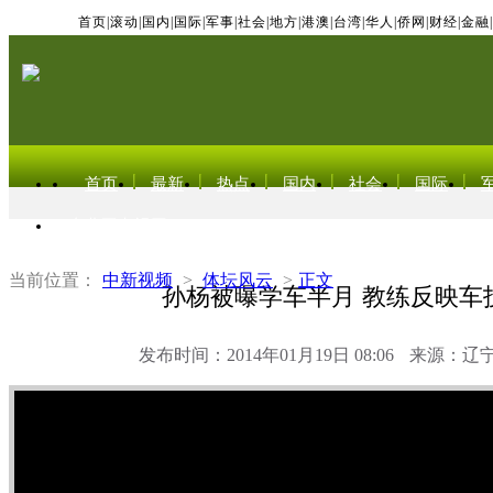
首页
|
滚动
|
国内
|
国际
|
军事
|
社会
|
地方
|
港澳
|
台湾
|
华人
|
侨网
|
财经
|
金融
|
首页
最新
热点
国内
社会
国际
东北亚电视网
当前位置：
中新视频
>
体坛风云
>
正文
孙杨被曝学车半月 教练反映车
发布时间：2014年01月19日 08:06
来源：辽