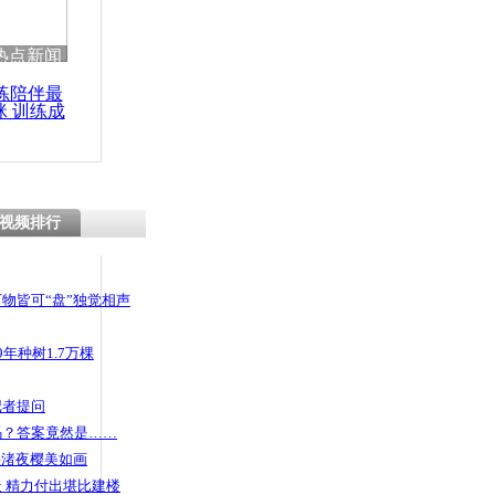
 哀思悼忠
热点新闻
练陪伴最
咪 训练成
功瘦身
两会关注重
视频排行
物皆可“盘”独觉相声
年种树1.7万棵
记者提问
码？答案竟然是……
头渚夜樱美如画
 精力付出堪比建楼