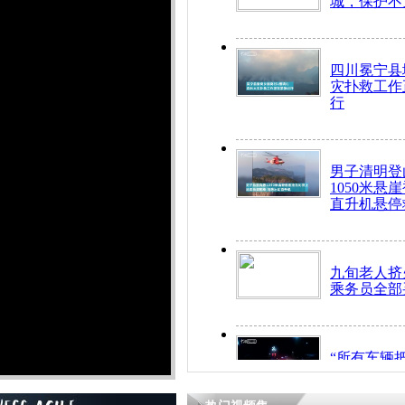
城，保护不
四川冕宁县
灾扑救工作
行
男子清明登
1050米悬
直升机悬停
九旬老人挤
乘务员全部
“所有车辆
开！”儿童
警急速救助