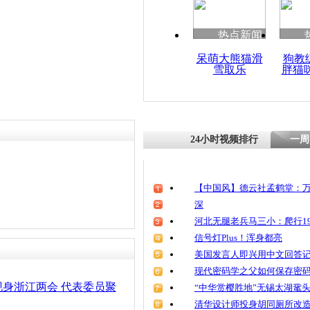
清明祭英烈
魂
热点新闻
呆萌大熊猫滑
狗教
雪取乐
胖猫
治霾成河北
点
24小时视频排行
一周
【中国风】德云社孟鹤堂：万
深
河北无腿老兵马三小：爬行19
信号灯Plus！浑身都亮
美国发言人即兴用中文回答
现代密码学之父如何保存密
身浙江两会 代表委员聚
“中华赏樱胜地”无锡太湖鼋
清华设计师投身胡同厕所改造