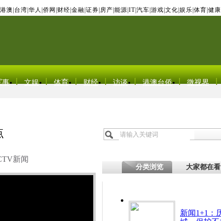
港澳
|
台湾
|
华人
|
侨网
|
财经
|
金融
|
证券
|
房产
|
能源
|
IT
|
汽车
|
游戏
|
文化
|
娱乐
|
体育
|
健康
军事
文娱
体育
财经
访谈
港澳台侨
微视界
点
CTV新闻
分类浏览
大家都在看
新闻1+1