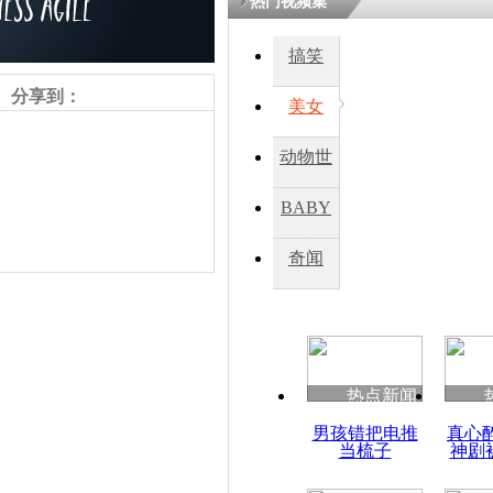
热门视频集
搞笑
四川一精神
病发持大锤
分享到：
美女
动物世
探访传承四
俗：近万民
界
BABY
英省亲送行
秀
奇闻
小伙骑车逆
崩溃 网上
因
责任编辑：【
杜海涛
】
热点新闻
四川兴文苗
男孩错把电推
真心
度苗族花山
当梳子
神剧