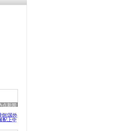
残疾男子因
砸银行
千年传统习
众为娥皇女
行被查情绪
回答崩溃原
热点新闻
乡上万人欢
醉倒!国外
节
被配上中
国民乐