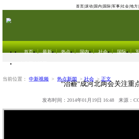
首页
|
滚动
|
国内
|
国际
|
军事
|
社会
|
地方
|
首页
最新
热点
国内
社会
国际
东北亚电视网
当前位置：
中新视频
>
热点新闻
>
社会
>
正文
"治霾"成河北两会关注重
发布时间：2014年01月19日 16:48
来源：C