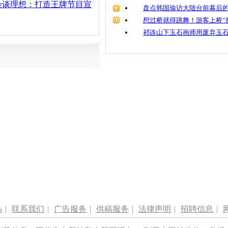
会谈理想：打造王牌节目宣
盘点韩国瑜访大陆台前幕后的
想过桥就得跳舞！游客上桥“
祁连山下玉石画师用废弃玉
s
|
联系我们
|
广告服务
|
供稿服务
|
法律声明
|
招聘信息
|