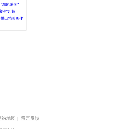
“精彩瞬间”
魔性”起舞
石拼出精美画作
网站地图
|
留言反馈