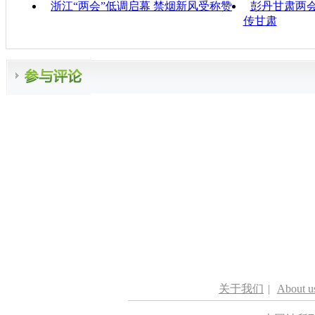
浙江“两会”低调启幕 禁烟新风受称赞
彭丹甘肃两
传甘肃
关于我们
|
About u