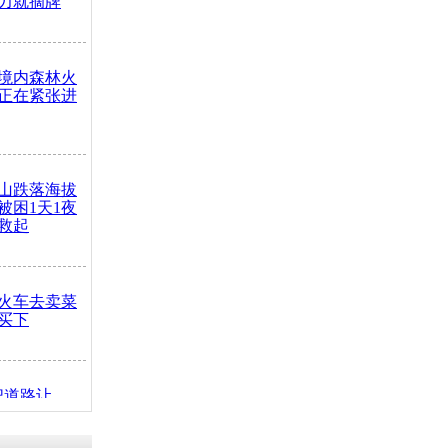
力就摘牌
境内森林火
正在紧张进
山跌落海拔
崖被困1天1夜
救起
火车去卖菜
买下
把道路让
突发疾病交