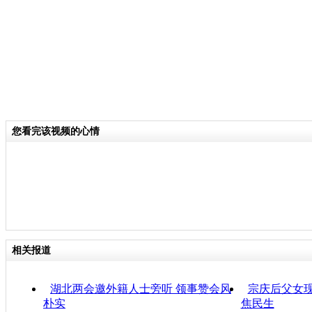
您看完该视频的心情
相关报道
湖北两会邀外籍人士旁听 领事赞会风
宗庆后父女现
朴实
焦民生