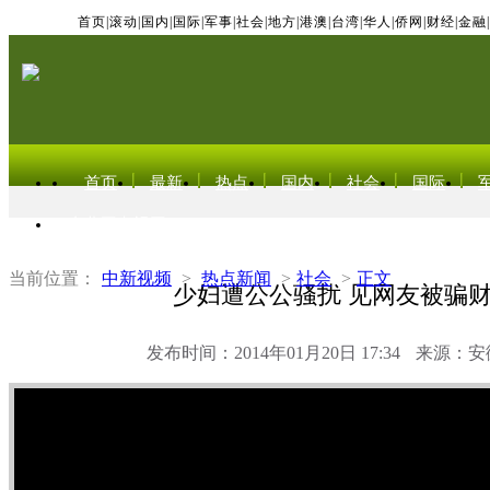
首页
|
滚动
|
国内
|
国际
|
军事
|
社会
|
地方
|
港澳
|
台湾
|
华人
|
侨网
|
财经
|
金融
|
首页
最新
热点
国内
社会
国际
东北亚电视网
当前位置：
中新视频
>
热点新闻
>
社会
>
正文
少妇遭公公骚扰 见网友被骗
发布时间：2014年01月20日 17:34
来源：安