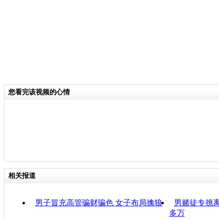
您看完该视频的心情
相关报道
男子冒充高管骗财骗色 女子布局擒狼
男赌徒专挑
多万