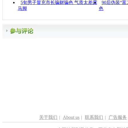
5旬男子冒充市长骗财骗色 气质太差露
90后伪装“富
马脚
色
关于我们
|
About us
|
联系我们
|
广告服务