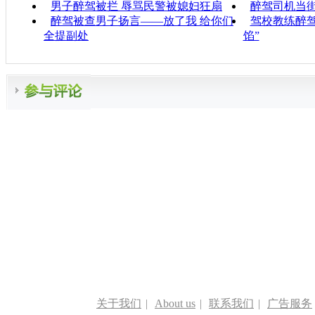
男子醉驾被拦 辱骂民警被媳妇狂扇
醉驾司机当街
醉驾被查男子扬言——放了我 给你们
驾校教练醉驾
全提副处
馅”
关于我们
|
About us
|
联系我们
|
广告服务