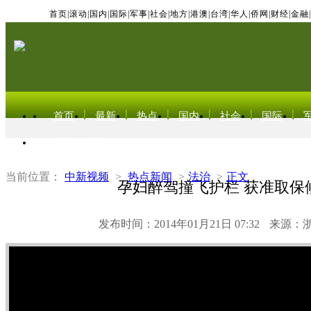
首页
|
滚动
|
国内
|
国际
|
军事
|
社会
|
地方
|
港澳
|
台湾
|
华人
|
侨网
|
财经
|
金融
|
首页
最新
热点
国内
社会
国际
东北亚电视网
当前位置：
中新视频
>
热点新闻
>
法治
>
正文
孕妇醉驾撞飞护栏 获准取保
发布时间：2014年01月21日 07:32
来源：