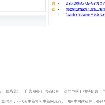
盘点韩国瑜访大陆台前幕后的
想过桥就得跳舞！游客上桥“
祁连山下玉石画师用废弃玉
s
|
联系我们
|
广告服务
|
供稿服务
|
法律声明
|
招聘信息
|
刊载信息，不代表中新社和中新网观点。 刊用本网站稿件，务经