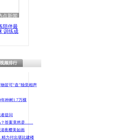
热点新闻
练陪伴最
咪 训练成
功瘦身
视频排行
物皆可“盘”独觉相声
年种树1.7万棵
记者提问
码？答案竟然是……
头渚夜樱美如画
 精力付出堪比建楼