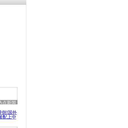
热点新闻
醉倒!国外
被配上中
国民乐