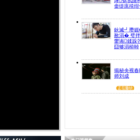
庨锛氬皬
畬缇庣殑绀
鈥滅┛瓒娾
敾涓� 璧
鐢诲鍒跺
囧够涓栫晫
揭秘央视春
师刘成