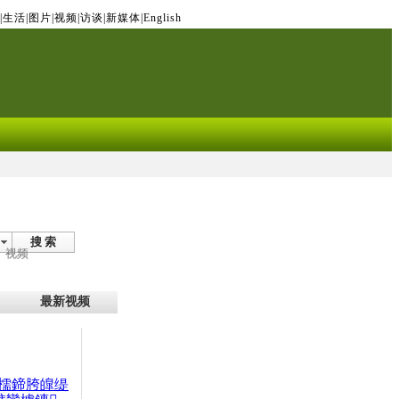
|
生活
|
图片
|
视频
|
访谈
|
新媒体
|
English
搜 索
视频
最新视频
檽鍗胯皥缇