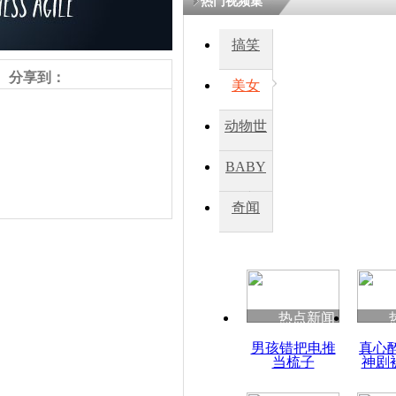
热门视频集
搞笑
分享到：
美女
动物世
界
BABY
秀
奇闻
责任编辑：【
杜海涛
】
热点新闻
男孩错把电推
真心
当梳子
神剧