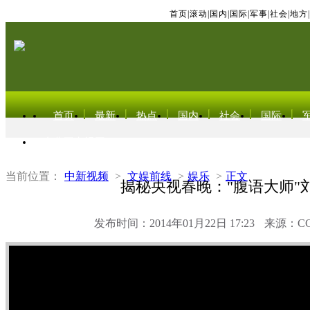
首页
|
滚动
|
国内
|
国际
|
军事
|
社会
|
地方
|
首页
最新
热点
国内
社会
国际
东北亚电视网
当前位置：
中新视频
>
文娱前线
>
娱乐
>
正文
揭秘央视春晚："腹语大师"
发布时间：2014年01月22日 17:23
来源：C