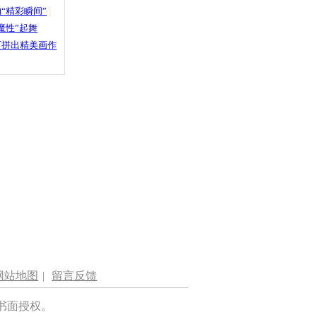
“精彩瞬间”
魔性”起舞
石拼出精美画作
网站地图
|
留言反馈
书面授权。