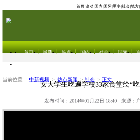
首页
|
滚动
|
国内
|
国际
|
军事
|
社会
|
地方
|
首页
最新
热点
国内
社会
国际
东北亚电视网
当前位置：
中新视频
>
热点新闻
>
社会
>
正文
女大学生吃遍学校33家食堂绘“吃
发布时间：2014年01月22日 18:40
来源：