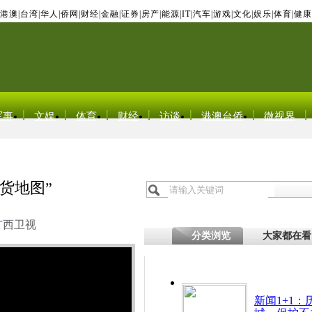
港澳
|
台湾
|
华人
|
侨网
|
财经
|
金融
|
证券
|
房产
|
能源
|
IT
|
汽车
|
游戏
|
文化
|
娱乐
|
体育
|
健康
军事
文娱
体育
财经
访谈
港澳台侨
微视界
货地图”
广西卫视
分类浏览
大家都在看
新闻1+1