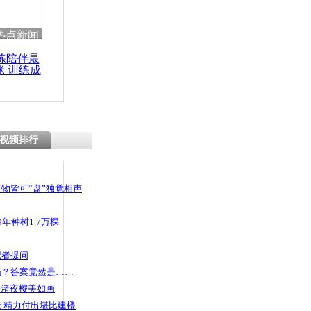
 哀思悼忠
热点新闻
练陪伴最
咪 训练成
功瘦身
遍学校33家
货地图”
视频排行
物皆可“盘”独觉相声
年种树1.7万棵
记者提问
码？答案竟然是……
头渚夜樱美如画
 精力付出堪比建楼