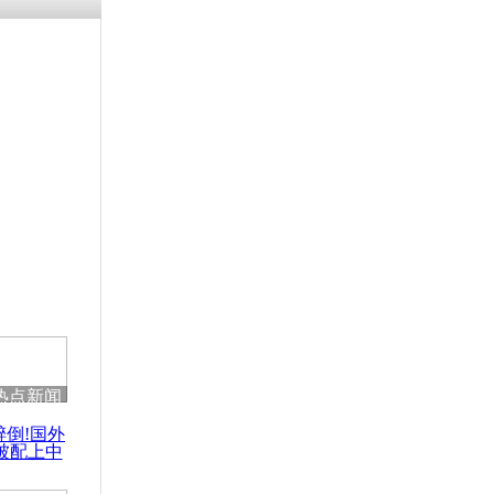
残疾男子因
砸银行
千年传统习
众为娥皇女
行被查情绪
回答崩溃原
热点新闻
乡上万人欢
醉倒!国外
节
被配上中
国民乐