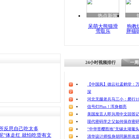
清明祭英烈
魂
热点新闻
呆萌大熊猫滑
狗教
雪取乐
胖猫
女大学生吃
食堂绘“吃
24小时视频排行
一周
【中国风】德云社孟鹤堂：万
深
河北无腿老兵马三小：爬行19
信号灯Plus！浑身都亮
美国发言人即兴用中文回答
现代密码学之父如何保存密
厕所反思自己吃太多
“中华赏樱胜地”无锡太湖鼋
泥”体走红 就怕吃货有文
清华设计师投身胡同厕所改造