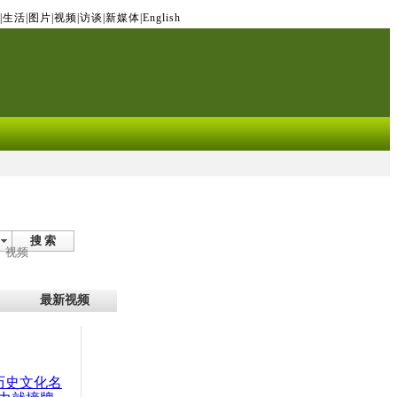
|
生活
|
图片
|
视频
|
访谈
|
新媒体
|
English
搜 索
视频
最新视频
：历史文化名