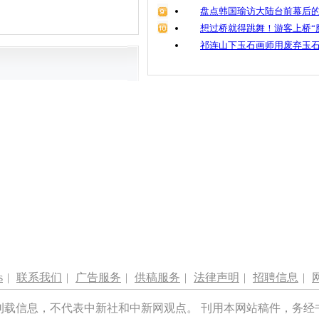
盘点韩国瑜访大陆台前幕后的
想过桥就得跳舞！游客上桥“
祁连山下玉石画师用废弃玉
s
|
联系我们
|
广告服务
|
供稿服务
|
法律声明
|
招聘信息
|
刊载信息，不代表中新社和中新网观点。 刊用本网站稿件，务经