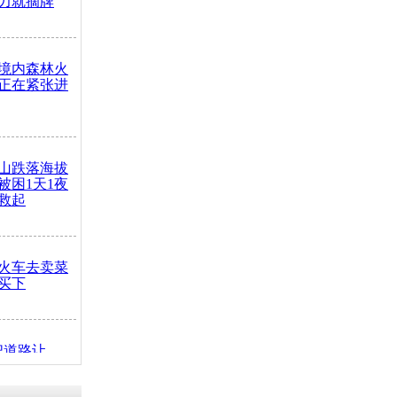
力就摘牌
境内森林火
正在紧张进
山跌落海拔
崖被困1天1夜
救起
火车去卖菜
买下
把道路让
突发疾病交