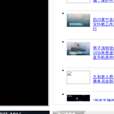
城，保护不
四川冕宁县
灾扑救工作
行
男子清明登
1050米悬
直升机悬停
九旬老人挤
乘务员全部
“所有车辆
开！”儿童
警急速救助