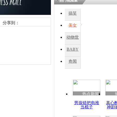
热门视频集
搞笑
四川一精神
病发持大锤
分享到：
美女
动物世
探访传承四
俗：近万民
界
BABY
英省亲送行
秀
奇闻
小伙骑车逆
崩溃 网上
因
责任编辑：【
杜海涛
】
热点新闻
四川兴文苗
男孩错把电推
真心
度苗族花山
当梳子
神剧