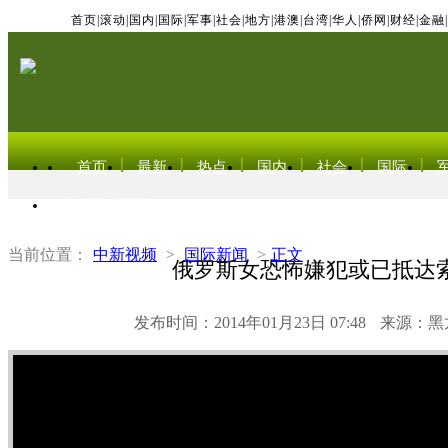
首页
|
滚动
|
国内
|
国际
|
军事
|
社会
|
地方
|
港澳
|
台湾
|
华人
|
侨网
|
财经
|
金融
|
首页
最新
热点
国内
社会
国际
东北亚电视网
当前位置：
中新视频
>
国际新闻
>
正文
俄罗斯女恐怖嫌犯或已抵达
发布时间：2014年01月23日 07:48
来源：黑