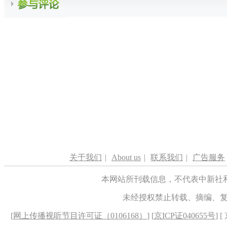
关于我们
|
About us
|
联系我们
|
广告服务
本网站所刊载信息，不代表中新社
未经授权禁止转载、摘编、
[
网上传播视听节目许可证（0106168）
] [
京ICP证040655号
] 