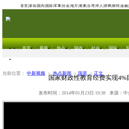
首页
|
滚动
|
国内
|
国际
|
军事
|
社会
|
地方
|
港澳
|
台湾
|
华人
|
侨网
|
财经
|
金融
|
首页
最新
热点
国内
社会
国际
东北亚电视网
当前位置：
中新视频
>
热点新闻
>
国是
>
正文
国家财政性教育经费实现4%
发布时间：2014年01月23日 19:38
来源：中