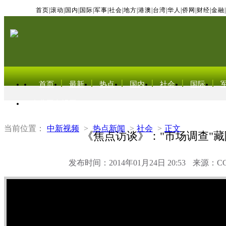
首页
|
滚动
|
国内
|
国际
|
军事
|
社会
|
地方
|
港澳
|
台湾
|
华人
|
侨网
|
财经
|
金融
|
首页
最新
热点
国内
社会
国际
东北亚电视网
当前位置：
中新视频
>
热点新闻
>
社会
>
正文
《焦点访谈》："市场调查"藏
发布时间：2014年01月24日 20:53
来源：C