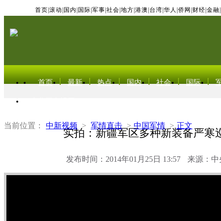
首页
|
滚动
|
国内
|
国际
|
军事
|
社会
|
地方
|
港澳
|
台湾
|
华人
|
侨网
|
财经
|
金融
|
首页
最新
热点
国内
社会
国际
东北亚电视网
当前位置：
中新视频
>
军情直击
>
中国军情
>
正文
实拍：新疆军区多种新装备严寒
发布时间：2014年01月25日 13:57
来源：中