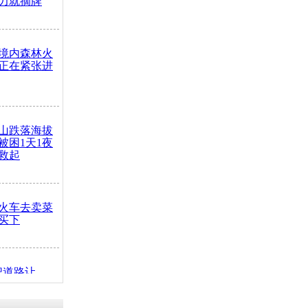
力就摘牌
境内森林火
正在紧张进
山跌落海拔
崖被困1天1夜
救起
火车去卖菜
买下
把道路让
突发疾病交