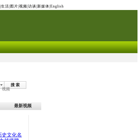
|
生活
|
图片
|
视频
|
访谈
|
新媒体
|
English
搜 索
视频
最新视频
：历史文化名