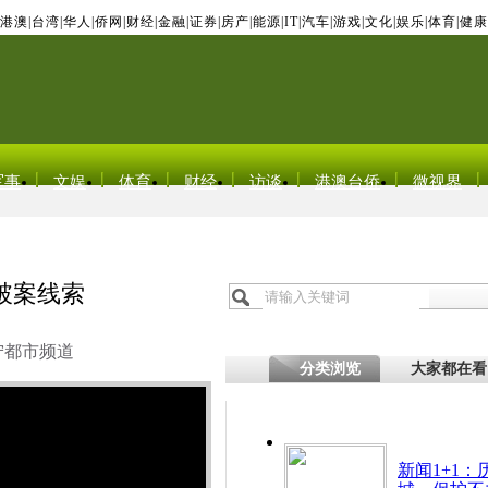
港澳
|
台湾
|
华人
|
侨网
|
财经
|
金融
|
证券
|
房产
|
能源
|
IT
|
汽车
|
游戏
|
文化
|
娱乐
|
体育
|
健康
军事
文娱
体育
财经
访谈
港澳台侨
微视界
破案线索
宁都市频道
分类浏览
大家都在看
新闻1+1