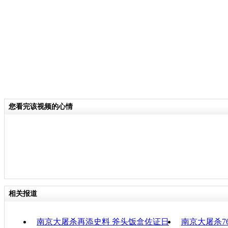
上，扩展“胜利”的主题和内容。当天
沈阳市的民间收藏家詹洪阁来到江苏省
日军南京大屠杀遇难同胞纪念馆捐赠三
史罪行的画册。
关键词：
您看完该视频的心情
分类名称：
CNSTV
责任
相关报道
南京大屠杀再添史料 斧头饭盒佐证日
南京大屠杀7