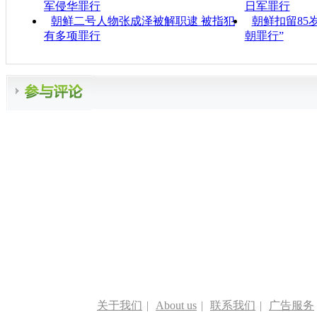
军侵华罪行
日军罪行
朝鲜二号人物张成泽被解职逮 被指犯
朝鲜扣留85
有多项罪行
朝罪行”
关于我们
|
About us
|
联系我们
|
广告服务