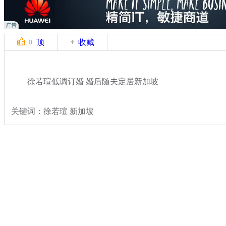
顶
收藏
0
徐若瑄低调订婚 婚后随夫定居新加坡
关键词：徐若瑄 新加坡
分类名称：
文娱前线
美女
标签：