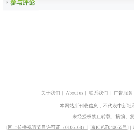
关于我们
|
About us
|
联系我们
|
广告服务
本网站所刊载信息，不代表中新社
未经授权禁止转载、摘编、
[
网上传播视听节目许可证（0106168）
] [
京ICP证040655号
] 