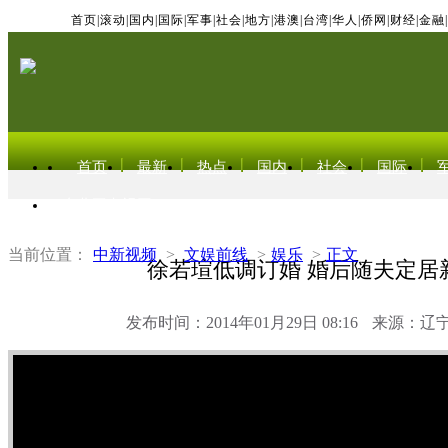
首页
|
滚动
|
国内
|
国际
|
军事
|
社会
|
地方
|
港澳
|
台湾
|
华人
|
侨网
|
财经
|
金融
|
首页
最新
热点
国内
社会
国际
东北亚电视网
当前位置：
中新视频
>
文娱前线
>
娱乐
>
正文
徐若瑄低调订婚 婚后随夫定居
发布时间：2014年01月29日 08:16
来源：辽