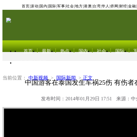
首页
|
滚动
|
国内
|
国际
|
军事
|
社会
|
地方
|
港澳
|
台湾
|
华人
|
侨网
|
财经
|
金融
|
首页
最新
热点
国内
社会
国际
东北亚电视网
当前位置：
中新视频
>
国际新闻
>
正文
中国游客在泰国发生车祸25伤 有伤者
发布时间：2014年01月29日 17:51
来源：中