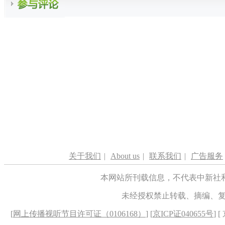
关于我们
|
About us
|
联系我们
|
广告服务
本网站所刊载信息，不代表中新社
未经授权禁止转载、摘编、
[
网上传播视听节目许可证（0106168）
] [
京ICP证040655号
] 