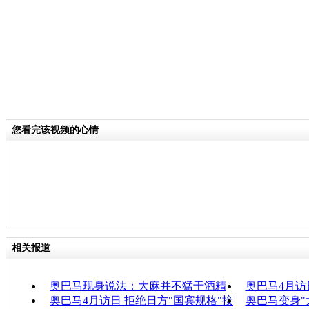
您看完该视频的心情
相关报道
奥巴马现身说法：大麻并不猛于酒精
奥巴马4月访
奥巴马4月访日 拒绝日方"国宾规格"接
奥巴马变身"