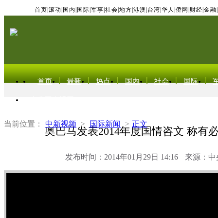
首页
|
滚动
|
国内
|
国际
|
军事
|
社会
|
地方
|
港澳
|
台湾
|
华人
|
侨网
|
财经
|
金融
|
首页
最新
热点
国内
社会
国际
东北亚电视网
当前位置：
中新视频
>
国际新闻
>
正文
奥巴马发表2014年度国情咨文 称有
发布时间：2014年01月29日 14:16
来源：中