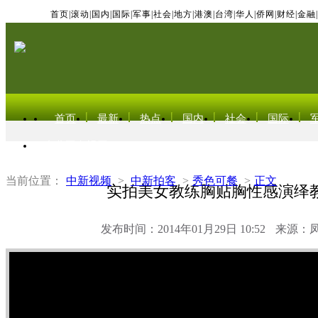
首页
|
滚动
|
国内
|
国际
|
军事
|
社会
|
地方
|
港澳
|
台湾
|
华人
|
侨网
|
财经
|
金融
|
首页
最新
热点
国内
社会
国际
东北亚电视网
当前位置：
中新视频
>
中新拍客
>
秀色可餐
>
正文
实拍美女教练胸贴胸性感演绎
发布时间：2014年01月29日 10:52
来源：