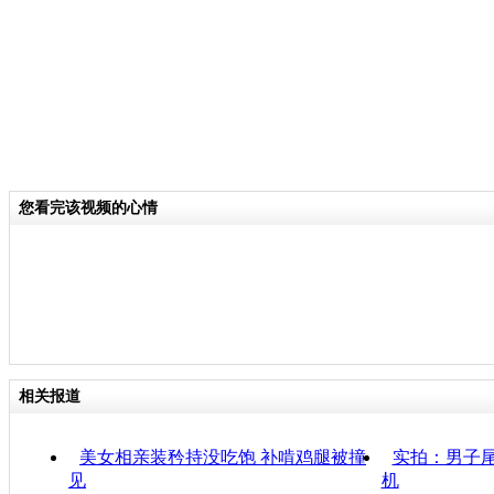
您看完该视频的心情
相关报道
美女相亲装矜持没吃饱 补啃鸡腿被撞
实拍：男子尾
见
机