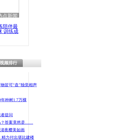
 哀思悼忠
热点新闻
练陪伴最
咪 训练成
功瘦身
高喊“只要
人拿下
视频排行
物皆可“盘”独觉相声
年种树1.7万棵
记者提问
码？答案竟然是……
头渚夜樱美如画
 精力付出堪比建楼