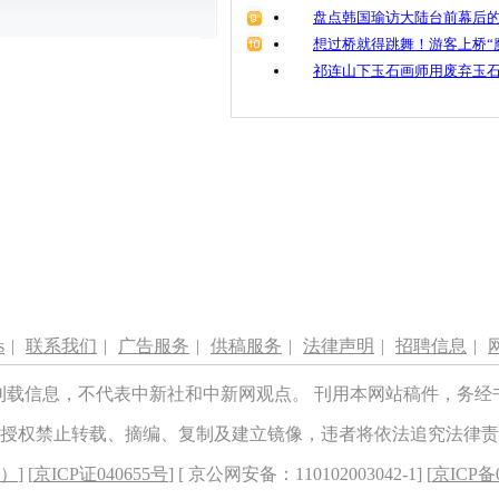
盘点韩国瑜访大陆台前幕后的
想过桥就得跳舞！游客上桥“
祁连山下玉石画师用废弃玉
s
|
联系我们
|
广告服务
|
供稿服务
|
法律声明
|
招聘信息
|
刊载信息，不代表中新社和中新网观点。 刊用本网站稿件，务经
授权禁止转载、摘编、复制及建立镜像，违者将依法追究法律责
8）
] [
京ICP证040655号
] [ 京公网安备：110102003042-1] [
京ICP备0