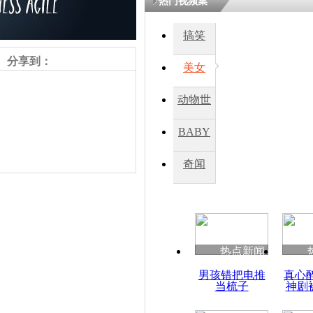
热门视频集
搞笑
四川一精神
病发持大锤
分享到：
美女
动物世
探访传承四
俗：近万民
界
BABY
英省亲送行
秀
奇闻
小伙骑车逆
崩溃 网上
因
责任编辑：【
刘笑瑜
】
热点新闻
四川兴文苗
男孩错把电推
真心
度苗族花山
当梳子
神剧