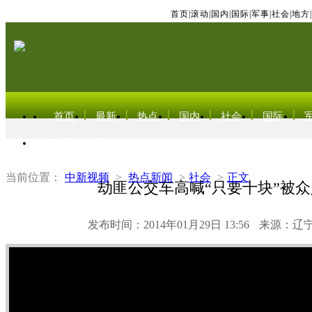
首页
|
滚动
|
国内
|
国际
|
军事
|
社会
|
地方
|
首页
最新
热点
国内
社会
国际
东北亚电视网
当前位置：
中新视频
>
热点新闻
>
社会
>
正文
劫匪公交车高喊“只要十块”被
发布时间：2014年01月29日 13:56
来源：辽