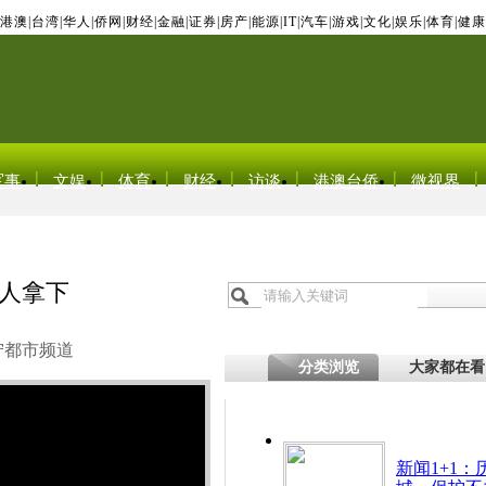
港澳
|
台湾
|
华人
|
侨网
|
财经
|
金融
|
证券
|
房产
|
能源
|
IT
|
汽车
|
游戏
|
文化
|
娱乐
|
体育
|
健康
军事
文娱
体育
财经
访谈
港澳台侨
微视界
众人拿下
宁都市频道
分类浏览
大家都在看
新闻1+1