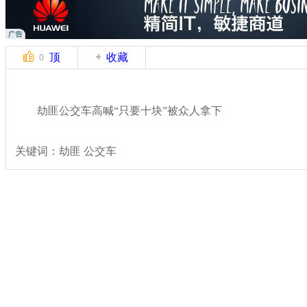
顶
收藏
0
劫匪公交车高喊“只要十块”被众人拿下
关键词：劫匪 公交车
分类名称：
热点新闻