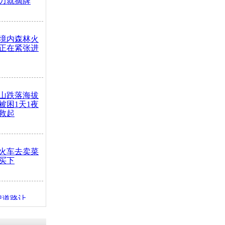
力就摘牌
境内森林火
正在紧张进
山跌落海拔
崖被困1天1夜
救起
火车去卖菜
买下
把道路让
突发疾病交