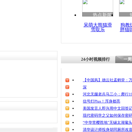
清明祭英烈
魂
热点新闻
呆萌大熊猫滑
狗教
雪取乐
胖猫
劫匪公交车
十块”被众
24小时视频排行
一周
【中国风】德云社孟鹤堂：万
深
河北无腿老兵马三小：爬行19
信号灯Plus！浑身都亮
美国发言人即兴用中文回答
现代密码学之父如何保存密
“中华赏樱胜地”无锡太湖鼋
清华设计师投身胡同厕所改造