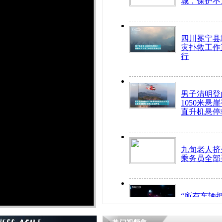
城，保护不
四川冕宁县
灾扑救工作
行
男子清明登
1050米悬
直升机悬停
九旬老人挤
乘务员全部
“所有车辆
开！”儿童
警急速救助