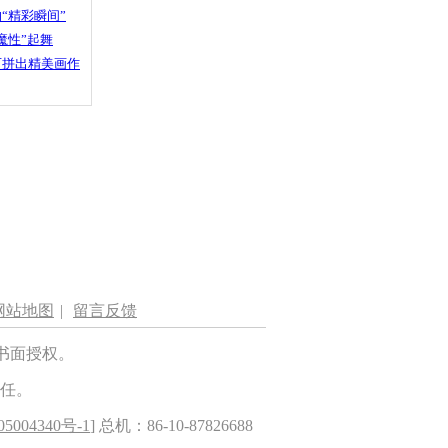
“精彩瞬间”
魔性”起舞
石拼出精美画作
网站地图
|
留言反馈
书面授权。
任。
5004340号-1
] 总机：86-10-87826688