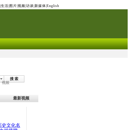
|
生活
|
图片
|
视频
|
访谈
|
新媒体
|
English
搜 索
视频
最新视频
：历史文化名