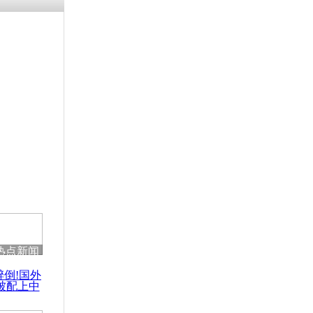
残疾男子因
砸银行
千年传统习
众为娥皇女
行被查情绪
回答崩溃原
热点新闻
乡上万人欢
醉倒!国外
节
被配上中
国民乐