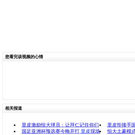
您看完该视频的心情
相关报道
里皮激励恒大球员：让拜仁记住你们
里皮拒接手国
国足亚洲杯预选赛今晚开打
里皮
现场
恒大土豪模