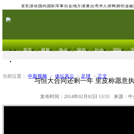
首页
|
滚动
|
国内
|
国际
|
军事
|
社会
|
地方
|
港澳
|
台湾
|
华人
|
侨网
|
财经
|
金融
|
首页
最新
热点
国内
社会
国际
东北亚电视网
当前位置：
中新视频
>
体坛风云
>
足球
>
正文
与恒大合同还剩一年 里皮称愿意
发布时间：2014年02月02日 13:55
来源：中