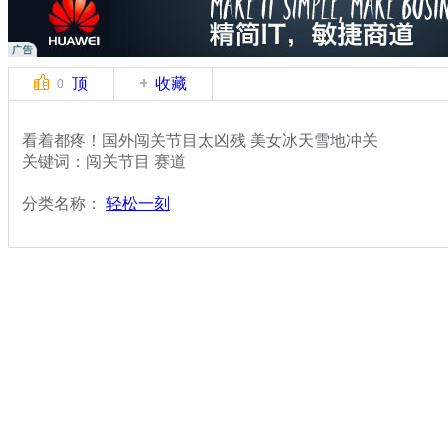
顶
收藏
0
看着都疼！国外闯关节目太凶残 美女冰天雪地冲关
关键词：闯关节目 赛道
分类名称：
轻松一刻