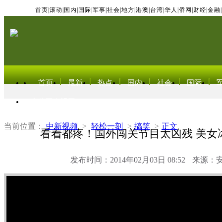
首页
|
滚动
|
国内
|
国际
|
军事
|
社会
|
地方
|
港澳
|
台湾
|
华人
|
侨网
|
财经
|
金融
|
首页
最新
热点
国内
社会
国际
东北亚电视网
当前位置：
中新视频
>
轻松一刻
>
搞笑
>
正文
看着都疼！国外闯关节目太凶残 美女
发布时间：2014年02月03日 08:52
来源：