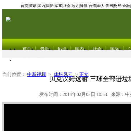
首页
|
滚动
|
国内
|
国际
|
军事
|
社会
|
地方
|
港澳
|
台湾
|
华人
|
侨网
|
财经
|
金融
|
首页
最新
热点
国内
社会
国际
东北亚电视网
当前位置：
中新视频
>
体坛风云
>
正文
贝克汉姆远射 三球全部进垃
发布时间：2014年02月03日 10:53
来源：中