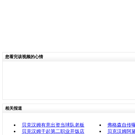
您看完该视频的心情
相关报道
贝克汉姆有意出资当球队老板
弗格森自传曝
贝克汉姆干起第二职业开饭店
贝克汉姆阿