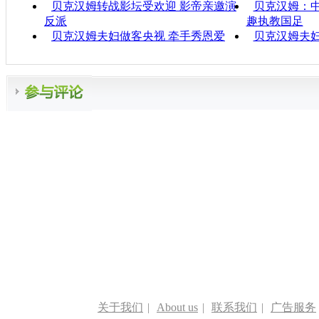
贝克汉姆转战影坛受欢迎 影帝亲邀演
贝克汉姆：中
反派
趣执教国足
贝克汉姆夫妇做客央视 牵手秀恩爱
贝克汉姆夫妇
关于我们
|
About us
|
联系我们
|
广告服务