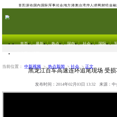
首页
|
滚动
|
国内
|
国际
|
军事
|
社会
|
地方
|
港澳
|
台湾
|
华人
|
侨网
|
财经
|
金融
|
首页
最新
热点
国内
社会
国际
东北亚电视网
当前位置：
中新视频
>
热点新闻
>
社会
>
正文
黑龙江百车高速连环追尾现场 受损
发布时间：2014年02月03日 13:32
来源：中