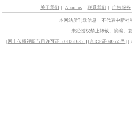
关于我们
|
About us
|
联系我们
|
广告服务
本网站所刊载信息，不代表中新社
未经授权禁止转载、摘编、
[
网上传播视听节目许可证（0106168）
] [
京ICP证040655号
] 