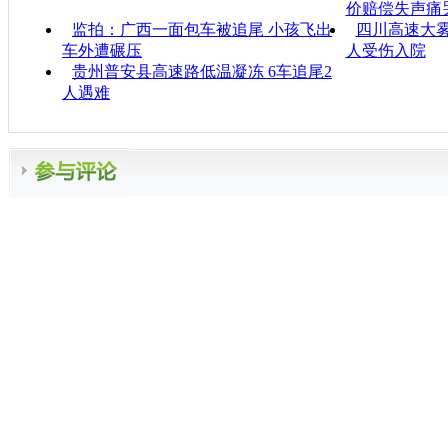
价赔偿失声痛
监拍：广西一面包车被追尾 小孩飞出
四川高速大雾
车外遭碾压
人受伤入院
贵州普安县高速路低温凝冻 6车追尾2
人遇难