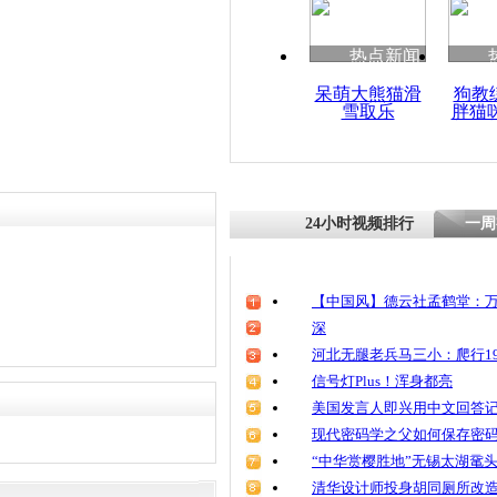
热点新闻
呆萌大熊猫滑
狗教
雪取乐
胖猫
24小时视频排行
一周
【中国风】德云社孟鹤堂：万
深
河北无腿老兵马三小：爬行19
信号灯Plus！浑身都亮
美国发言人即兴用中文回答
现代密码学之父如何保存密
“中华赏樱胜地”无锡太湖鼋
清华设计师投身胡同厕所改造