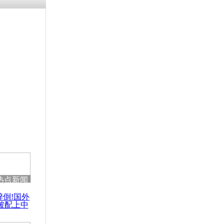
涓ㄥ浗闄呰
褰圭┖鍐涗
-10CE缁
妫€楠岋紝
浗鍏虫敞涓
金额平息人
阿基诺坚持不
热点新闻
醉倒!国外
被配上中
国民乐