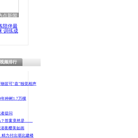
热点新闻
练陪伴最
咪 训练成
功瘦身
视频排行
物皆可“盘”独觉相声
年种树1.7万棵
记者提问
码？答案竟然是……
头渚夜樱美如画
 精力付出堪比建楼