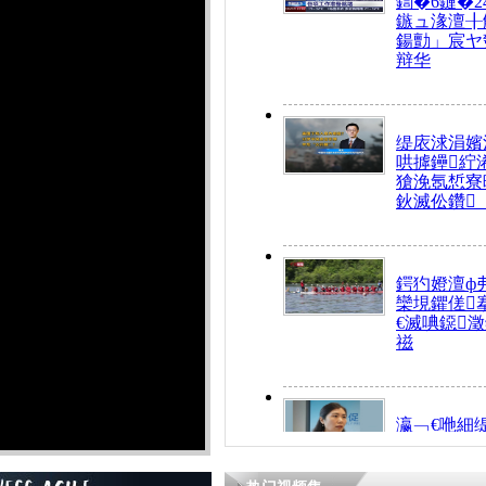
鍧�6鏈�2
鏃ュ湪澶╂
鍚勯」宸ヤ
辩华
缇庡浗涓嬪
哄摢鑸紵
獊浼氬惁寮
鈥滅伀鑽
鍔犳嬁澶ф
欒垷鑺傞
€滅唺鐚
禌
瀛﹁€咃細
€间笢鍗椾
解€滆劚閽
姪鎺ㄤ腑鍥