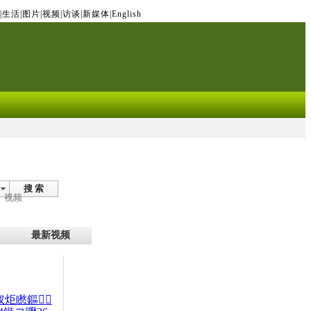
|
生活
|
图片
|
视频
|
访谈
|
新媒体
|
English
搜 索
视频
最新视频
杈炬矁鏂