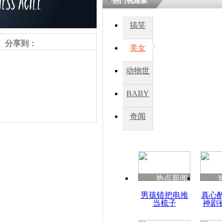
热门视频集
熷悎浣� 
瘑灞€
搞笑
分享到：
美女
娉板浗閫€
笂灏嗭細姝�
动物世
忓彈瀹炴垬
鍚稿紩澶氬
界
ㄤ笘鐣岃
BABY
秀
奇闻
菲拟用慷慨
质事件? 
道歉
责任编辑：【
刘笑瑜
】
热点新闻
男孩错把电推
真心
当梳子
神剧