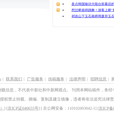
盘点韩国瑜访大陆台前幕后的
想过桥就得跳舞！游客上桥“
祁连山下玉石画师用废弃玉
s
|
联系我们
|
广告服务
|
供稿服务
|
法律声明
|
招聘信息
|
刊载信息，不代表中新社和中新网观点。 刊用本网站稿件，务经
授权禁止转载、摘编、复制及建立镜像，违者将依法追究法律责
8）
] [
京ICP证040655号
] [ 京公网安备：110102003042-1] [
京ICP备0