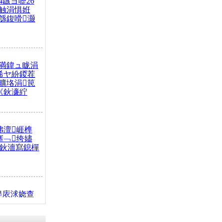
4鏃ヨ嚦26
触涓惧姙
綔鍑嗗灏
満鍏ュ眬涓
浠ヤ紛鍐茬
曠垎涓笢
《鈥濓紵
弗澶崕榫
搴﹁绔嬧
澂鈥濇寫鎴樿
缇庡浗娆查
簹涓庝腑鍥
┾€濓紝鍙嶅
解€斾笢鐩