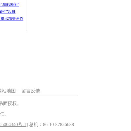
“精彩瞬间”
魔性”起舞
石拼出精美画作
网站地图
|
留言反馈
书面授权。
任。
5004340号-1
] 总机：86-10-87826688