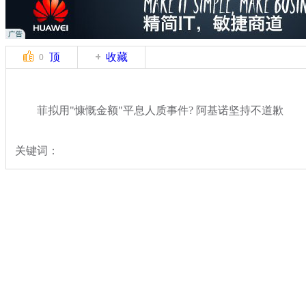
顶
收藏
0
菲拟用"慷慨金额"平息人质事件? 阿基诺坚持不道歉
关键词：
分类名称：
国际新闻