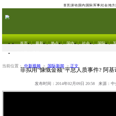
首页
|
滚动
|
国内
|
国际
|
军事
|
社会
|
地方
|
首页
最新
热点
国内
社会
国际
东北亚电视网
当前位置：
中新视频
>
国际新闻
>
正文
菲拟用"慷慨金额"平息人质事件? 阿
发布时间：2014年02月09日 20:58
来源：中