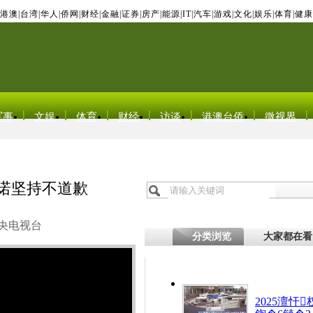
港澳
|
台湾
|
华人
|
侨网
|
财经
|
金融
|
证券
|
房产
|
能源
|
IT
|
汽车
|
游戏
|
文化
|
娱乐
|
体育
|
健康
军事
文娱
体育
财经
访谈
港澳台侨
微视界
基诺坚持不道歉
央电视台
分类浏览
大家都在看
2025澶忓