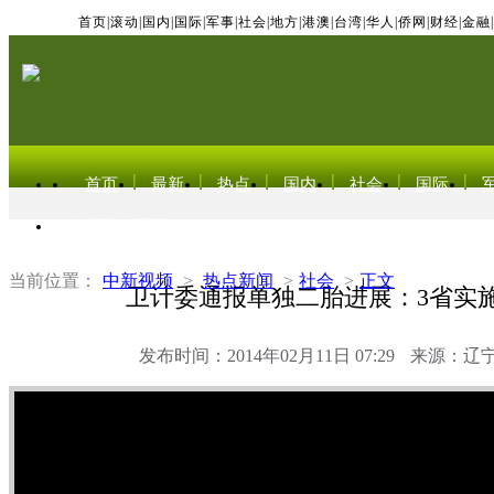
首页
|
滚动
|
国内
|
国际
|
军事
|
社会
|
地方
|
港澳
|
台湾
|
华人
|
侨网
|
财经
|
金融
|
首页
最新
热点
国内
社会
国际
东北亚电视网
当前位置：
中新视频
>
热点新闻
>
社会
>
正文
卫计委通报单独二胎进展：3省实施
发布时间：2014年02月11日 07:29
来源：辽