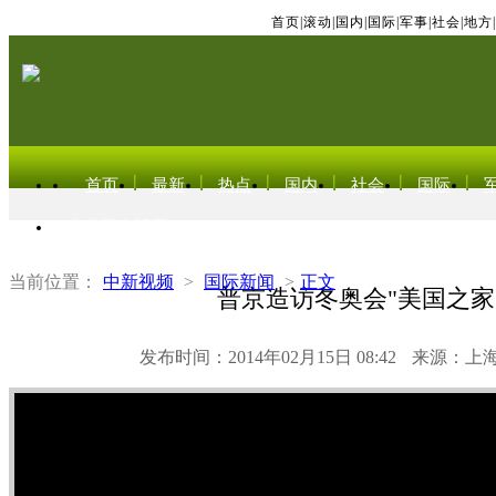
首页
|
滚动
|
国内
|
国际
|
军事
|
社会
|
地方
|
首页
最新
热点
国内
社会
国际
东北亚电视网
当前位置：
中新视频
>
国际新闻
>
正文
普京造访冬奥会"美国之家
发布时间：2014年02月15日 08:42
来源：上