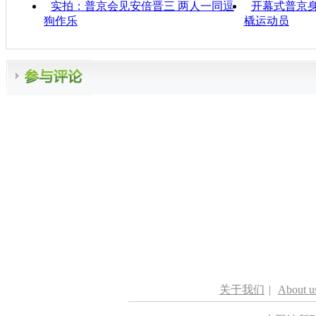
实拍：普京会见安倍晋三 两人一同逗
开幕式普京身
狗作乐
橇运动员
关于我们
|
About u