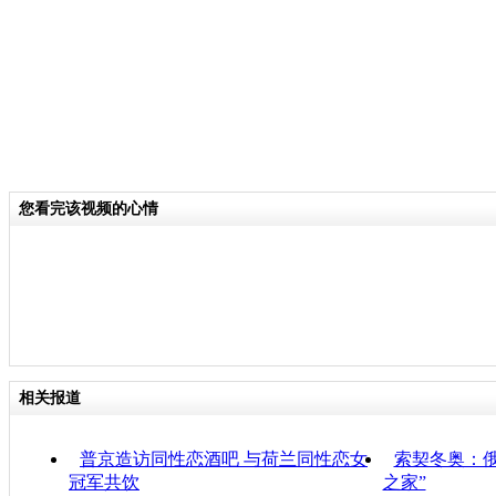
您看完该视频的心情
相关报道
普京造访同性恋酒吧 与荷兰同性恋女
索契冬奥：
冠军共饮
之家”