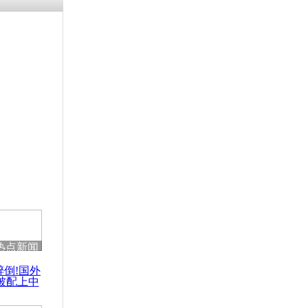
涓ㄥ浗闄呰
褰圭┖鍐涗
-10CE缁
妫€楠岋紝
浗鍏虫敞涓
奥会美国之
热点新闻
醉倒!国外
被配上中
国民乐