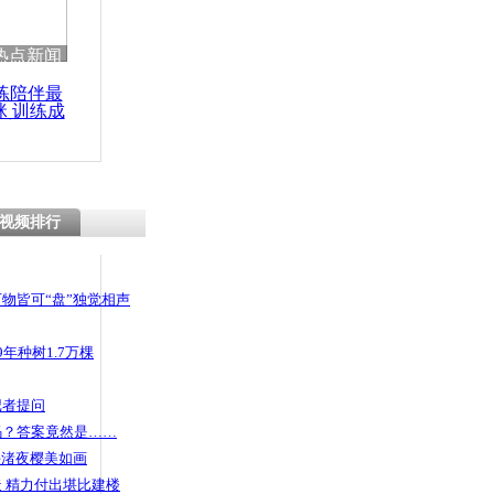
热点新闻
练陪伴最
咪 训练成
功瘦身
视频排行
物皆可“盘”独觉相声
年种树1.7万棵
记者提问
码？答案竟然是……
头渚夜樱美如画
 精力付出堪比建楼