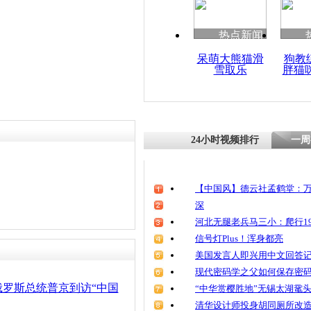
热点新闻
呆萌大熊猫滑
狗教
雪取乐
胖猫
24小时视频排行
一周
【中国风】德云社孟鹤堂：万
深
河北无腿老兵马三小：爬行19
信号灯Plus！浑身都亮
美国发言人即兴用中文回答
现代密码学之父如何保存密
俄罗斯总统普京到访“中国
“中华赏樱胜地”无锡太湖鼋
清华设计师投身胡同厕所改造