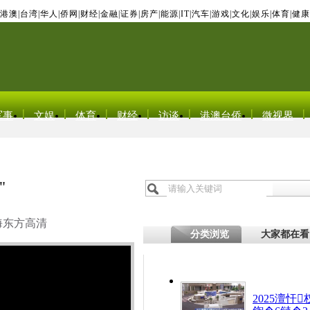
港澳
|
台湾
|
华人
|
侨网
|
财经
|
金融
|
证券
|
房产
|
能源
|
IT
|
汽车
|
游戏
|
文化
|
娱乐
|
体育
|
健康
军事
文娱
体育
财经
访谈
港澳台侨
微视界
"
海东方高清
分类浏览
大家都在看
2025澶忓