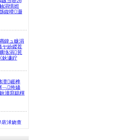
4鏃ヨ嚦26
触涓惧姙
綔鍑嗗灏
満鍏ュ眬涓
浠ヤ紛鍐茬
曠垎涓笢
《鈥濓紵
弗澶崕榫
搴﹁绔嬧
澂鈥濇寫鎴樿
缇庡浗娆查
簹涓庝腑鍥
┾€濓紝鍙嶅
解€斾笢鐩