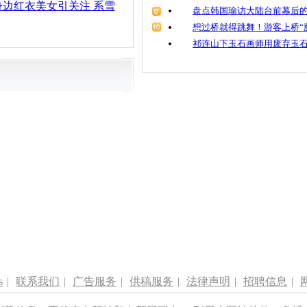
边红衣美女引关注 系雪
盘点韩国瑜访大陆台前幕后的
想过桥就得跳舞！游客上桥“
祁连山下玉石画师用废弃玉
s
|
联系我们
|
广告服务
|
供稿服务
|
法律声明
|
招聘信息
|