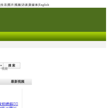
|
生活
|
图片
|
视频
|
访谈
|
新媒体
|
English
搜 索
视频
最新视频
杈炬矁鏂