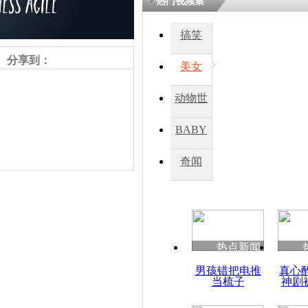
热门视频集
熷悎浣� 
瘑灞€
搞笑
分享到：
美女
娉板浗閫€
笂灏嗭細姝�
动物世
忓彈瀹炴垬
鍚稿紩澶氬
界
ㄤ笘鐣岃
BABY
秀
奇闻
普京造访冬
家
责任编辑：【
杜海涛
】
热点新闻
男孩错把电推
真心
当梳子
神剧