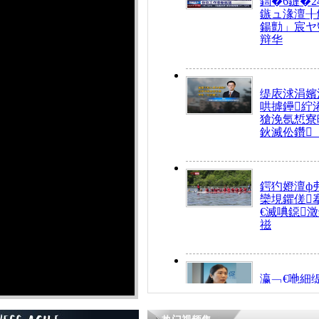
鍧�6鏈�2
鏃ュ湪澶╂
鍚勯」宸ヤ
辩华
缇庡浗涓嬪
哄摢鑸紵
獊浼氬惁寮
鈥滅伀鑽
鍔犳嬁澶ф
欒垷鑺傞
€滅唺鐚
禌
瀛﹁€咃細
€间笢鍗椾
解€滆劚閽
姪鎺ㄤ腑鍥