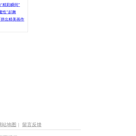
“精彩瞬间”
魔性”起舞
石拼出精美画作
网站地图
|
留言反馈