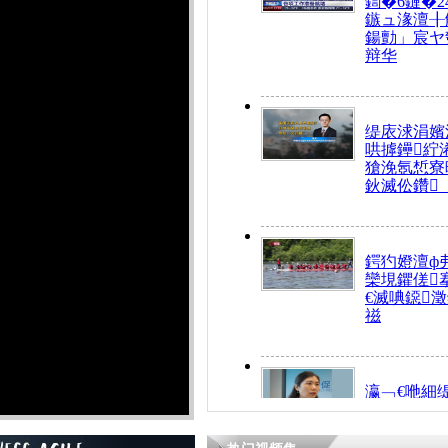
鍧�6鏈�2
鏃ュ湪澶╂
鍚勯」宸ヤ
辩华
缇庡浗涓嬪
哄摢鑸紵
獊浼氬惁寮
鈥滅伀鑽
鍔犳嬁澶ф
欒垷鑺傞
€滅唺鐚
禌
瀛﹁€咃細
€间笢鍗椾
解€滆劚閽
姪鎺ㄤ腑鍥