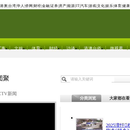
港澳
|
台湾
|
华人
|
侨网
|
财经
|
金融
|
证券
|
房产
|
能源
|
IT
|
汽车
|
游戏
|
文化
|
娱乐
|
体育
|
健康
军事
文娱
体育
财经
访谈
港澳台侨
微视界
团聚
CTV新闻
分类浏览
大家都在看
2025澶忓