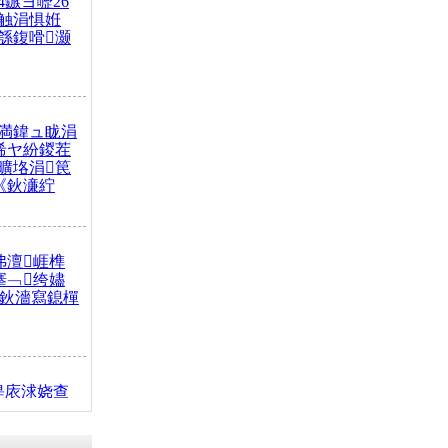
4鏃ヨ嚦26
触涓惧姙
綔鍑嗗灏
満鍏ュ眬涓
浠ヤ紛鍐茬
曠垎涓笢
《鈥濓紵
弗澶崕榫
搴﹁绔嬧
澂鈥濇寫鎴樿
缇庡浗娆查
簹涓庝腑鍥
┾€濓紝鍙嶅
解€斾笢鐩