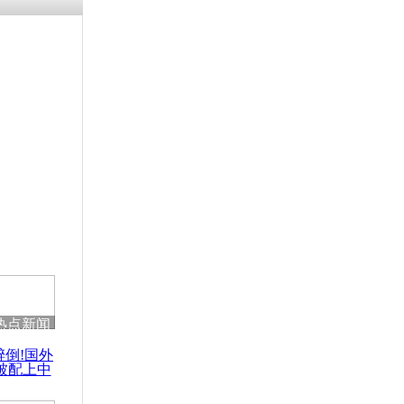
涓ㄥ浗闄呰
褰圭┖鍐涗
-10CE缁
妫€楠岋紝
浗鍏虫敞涓
期举行离散
热点新闻
醉倒!国外
被配上中
国民乐