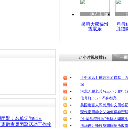
热点新闻
呆萌大熊猫滑
狗教
雪取乐
胖猫
24小时视频排行
一周
【中国风】德云社孟鹤堂：万
深
河北无腿老兵马三小：爬行19
信号灯Plus！浑身都亮
美国发言人即兴用中文回答
现代密码学之父如何保存密
团聚：名单定为94人
“中华赏樱胜地”无锡太湖鼋
行离散家属团聚活动工作接
清华设计师投身胡同厕所改造