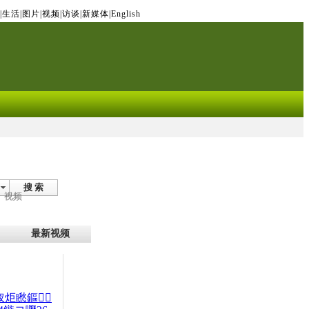
|
生活
|
图片
|
视频
|
访谈
|
新媒体
|
English
搜 索
视频
最新视频
杈炬矁鏂