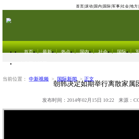
首页
|
滚动
|
国内
|
国际
|
军事
|
社会
|
地方
|
首页
最新
热点
国内
社会
国际
东北亚电视网
当前位置：
中新视频
>
国际新闻
>
正文
朝韩决定如期举行离散家属
发布时间：2014年02月15日 10:22
来源：C