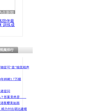
热点新闻
练陪伴最
咪 训练成
功瘦身
视频排行
物皆可“盘”独觉相声
年种树1.7万棵
记者提问
码？答案竟然是……
头渚夜樱美如画
 精力付出堪比建楼