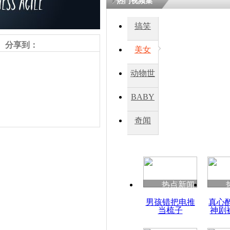
热门视频集
熷悎浣� 
瘑灞€
搞笑
分享到：
美女
娉板浗閫€
笂灏嗭細姝�
动物世
忓彈瀹炴垬
鍚稿紩澶氬
界
ㄤ笘鐣岃
BABY
秀
奇闻
朝韩决定如
家属团聚
责任编辑：【
杜海涛
】
热点新闻
男孩错把电推
真心
当梳子
神剧