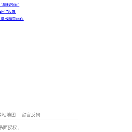
“精彩瞬间”
魔性”起舞
石拼出精美画作
网站地图
|
留言反馈
书面授权。