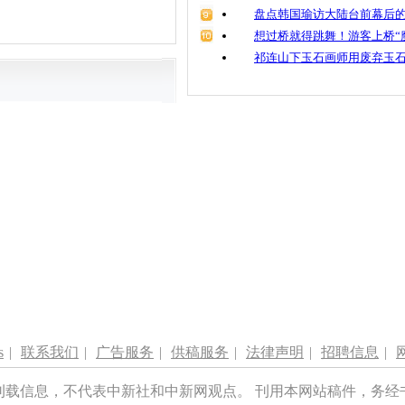
盘点韩国瑜访大陆台前幕后的
想过桥就得跳舞！游客上桥“
祁连山下玉石画师用废弃玉
s
|
联系我们
|
广告服务
|
供稿服务
|
法律声明
|
招聘信息
|
刊载信息，不代表中新社和中新网观点。 刊用本网站稿件，务经