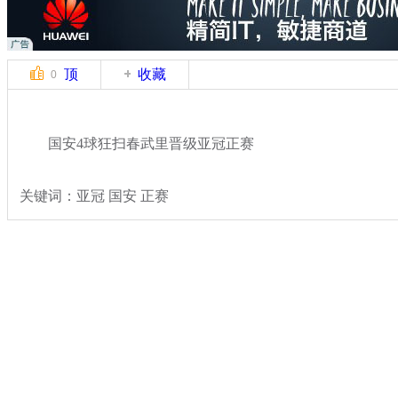
顶
收藏
0
国安4球狂扫春武里晋级亚冠正赛
关键词：亚冠 国安 正赛
分类名称：
体坛风云