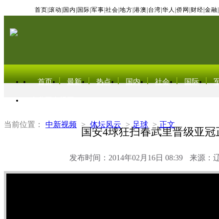
首页
|
滚动
|
国内
|
国际
|
军事
|
社会
|
地方
|
港澳
|
台湾
|
华人
|
侨网
|
财经
|
金融
|
首页
最新
热点
国内
社会
国际
东北亚电视网
当前位置：
中新视频
>
体坛风云
>
足球
>
正文
国安4球狂扫春武里晋级亚冠
发布时间：2014年02月16日 08:39
来源：