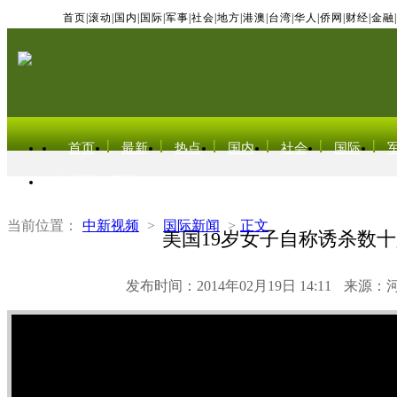
首页
|
滚动
|
国内
|
国际
|
军事
|
社会
|
地方
|
港澳
|
台湾
|
华人
|
侨网
|
财经
|
金融
|
首页
最新
热点
国内
社会
国际
东北亚电视网
当前位置：
中新视频
>
国际新闻
>
正文
美国19岁女子自称诱杀数
发布时间：2014年02月19日 14:11
来源：