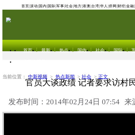
首页
|
滚动
|
国内
|
国际
|
军事
|
社会
|
地方
|
港澳
|
台湾
|
华人
|
侨网
|
财经
|
金融
|
首页
最新
热点
国内
社会
国际
东北亚电视网
当前位置：
中新视频
>
热点新闻
>
社会
>
正文
官员大谈政绩 记者要求访村
发布时间：2014年02月24日 07:54
来