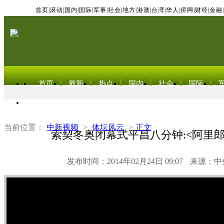
首页
|
滚动
|
国内
|
国际
|
军事
|
社会
|
地方
|
港澳
|
台湾
|
华人
|
侨网
|
财经
|
金融
|
首页
最新
热点
国内
社会
国际
东北亚电视网
当前位置：
中新视频
>
体坛风云
>
正文
索契冬奥闭幕式平昌八分钟:<阿里郎
发布时间：2014年02月24日 09:07
来源：中