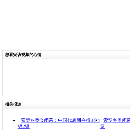
您看完该视频的心情
相关报道
索契冬奥会闭幕：中国代表团夺得3金4
索契冬奥闭幕
银2铜
复