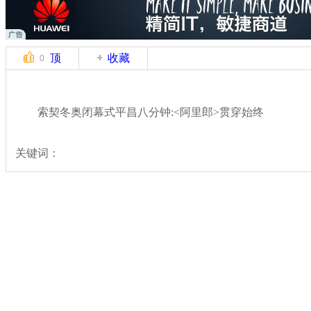
顶
收藏
0
索契冬奥闭幕式平昌八分钟:<阿里郎>贯穿始终
关键词：
分类名称：
体坛风云
专题：
索契冬奥会