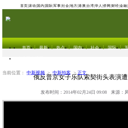
首页
|
滚动
|
国内
|
国际
|
军事
|
社会
|
地方
|
港澳
|
台湾
|
华人
|
侨网
|
财经
|
金融
|
首页
最新
热点
国内
社会
国际
东北亚电视网
当前位置：
中新视频
>
中新拍客
>
正文
俄反普京女子乐队索契街头表演遭
发布时间：2014年02月24日 09:08
来源：