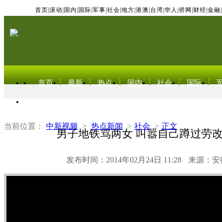
首页
|
滚动
|
国内
|
国际
|
军事
|
社会
|
地方
|
港澳
|
台湾
|
华人
|
侨网
|
财经
|
金融
|
首页
最新
热点
国内
社会
国际
东北亚电视网
当前位置：
中新视频
>
热点新闻
>
社会
>
正文
男子地铁骂两女 叫嚣自己蹲过劳
发布时间：2014年02月24日 11:28
来源：安