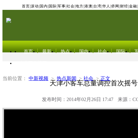
首页
|
滚动
|
国内
|
国际
|
军事
|
社会
|
地方
|
港澳
|
台湾
|
华人
|
侨网
|
财经
|
金融
|
首页
最新
热点
国内
社会
国际
东北亚电视网
当前位置：
中新视频
>
热点新闻
>
社会
>
正文
天津小客车总量调控首次摇号
发布时间：2014年02月26日 17:47
来源：C