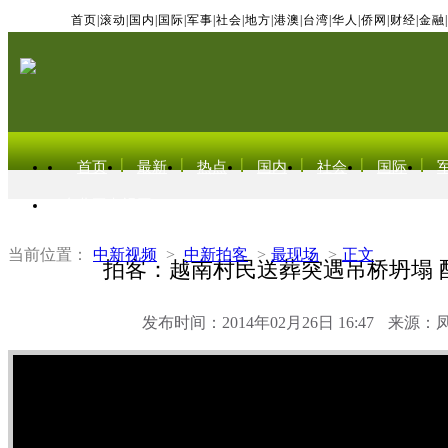
首页
|
滚动
|
国内
|
国际
|
军事
|
社会
|
地方
|
港澳
|
台湾
|
华人
|
侨网
|
财经
|
金融
|
首页
最新
热点
国内
社会
国际
东北亚电视网
当前位置：
中新视频
>
中新拍客
>
最现场
>
正文
拍客：越南村民送葬突遇吊桥坍塌 
发布时间：2014年02月26日 16:47
来源：