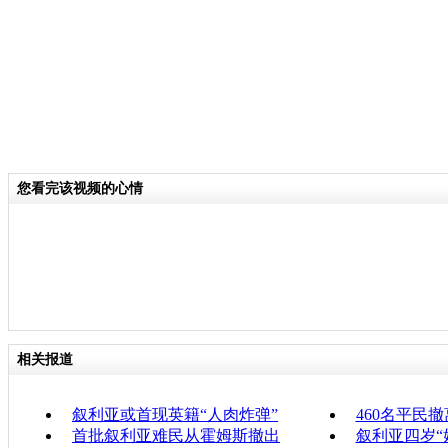
您看完该视频的心情
相关报道
叙利亚或首现英籍“人肉炸弹”
460名平民
首批叙利亚难民从霍姆斯撤出
叙利亚四岁“