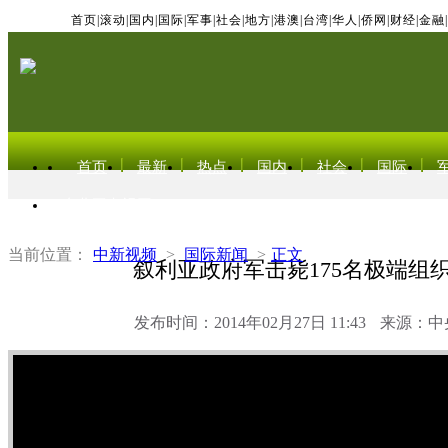
首页
|
滚动
|
国内
|
国际
|
军事
|
社会
|
地方
|
港澳
|
台湾
|
华人
|
侨网
|
财经
|
金融
|
首页
最新
热点
国内
社会
国际
东北亚电视网
当前位置：
中新视频
>
国际新闻
>
正文
叙利亚政府军击毙175名极端组
发布时间：2014年02月27日 11:43
来源：中