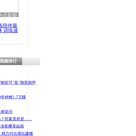
 哀思悼忠
热点新闻
练陪伴最
咪 训练成
功瘦身
南导游强迫
视频排行
物皆可“盘”独觉相声
年种树1.7万棵
记者提问
码？答案竟然是……
头渚夜樱美如画
 精力付出堪比建楼