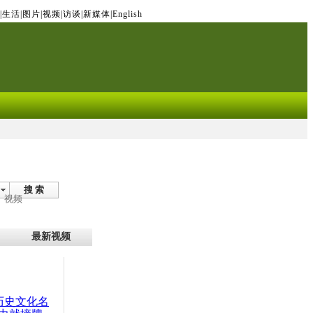
|
生活
|
图片
|
视频
|
访谈
|
新媒体
|
English
搜 索
视频
最新视频
：历史文化名