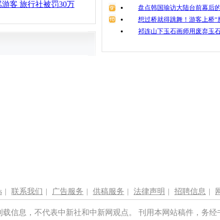
游客 旅行社被罚30万
盘点韩国瑜访大陆台前幕后的
想过桥就得跳舞！游客上桥“
祁连山下玉石画师用废弃玉
s
|
联系我们
|
广告服务
|
供稿服务
|
法律声明
|
招聘信息
|
刊载信息，不代表中新社和中新网观点。 刊用本网站稿件，务经