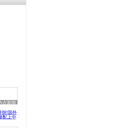
残疾男子因
砸银行
千年传统习
众为娥皇女
行被查情绪
回答崩溃原
热点新闻
乡上万人欢
醉倒!国外
节
被配上中
国民乐