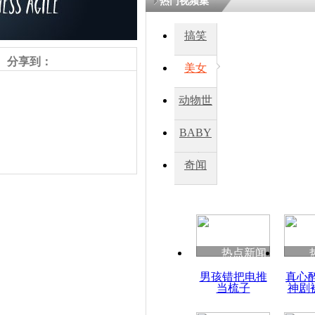
热门视频集
搞笑
四川一精神
病发持大锤
分享到：
美女
动物世
探访传承四
俗：近万民
界
BABY
英省亲送行
秀
奇闻
小伙骑车逆
崩溃 网上
因
责任编辑：【
周雨辰
】
热点新闻
四川兴文苗
男孩错把电推
真心
度苗族花山
当梳子
神剧