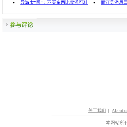
导游太“黑”：不买东西比卖淫可耻
丽江导游辱骂
关于我们
|
About u
本网站所