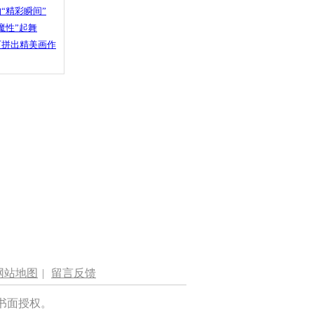
“精彩瞬间”
魔性”起舞
石拼出精美画作
网站地图
|
留言反馈
书面授权。