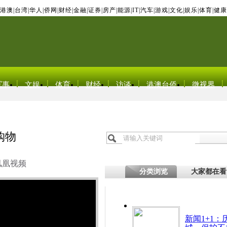
港澳
|
台湾
|
华人
|
侨网
|
财经
|
金融
|
证券
|
房产
|
能源
|
IT
|
汽车
|
游戏
|
文化
|
娱乐
|
体育
|
健康
军事
文娱
体育
财经
访谈
港澳台侨
微视界
购物
凤凰视频
分类浏览
大家都在看
新闻1+1