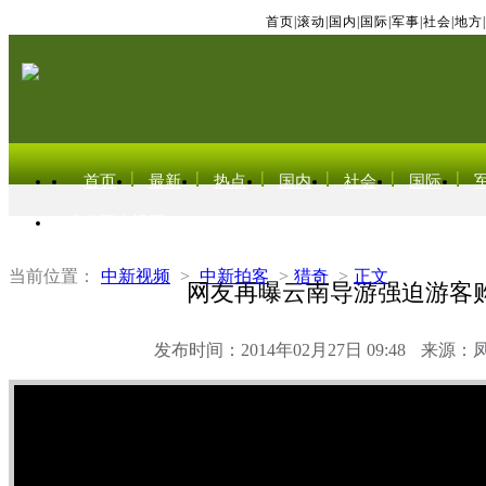
首页
|
滚动
|
国内
|
国际
|
军事
|
社会
|
地方
|
首页
最新
热点
国内
社会
国际
东北亚电视网
当前位置：
中新视频
>
中新拍客
>
猎奇
>
正文
网友再曝云南导游强迫游客
发布时间：2014年02月27日 09:48
来源：