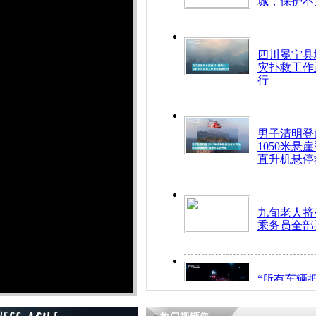
城，保护不
四川冕宁县
灾扑救工作
行
男子清明登
1050米悬
直升机悬停
九旬老人挤
乘务员全部
“所有车辆
开！”儿童
警急速救助