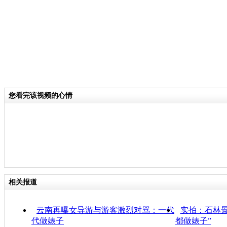
您看完该视频的心情
相关报道
云南再曝女导游与游客激烈对骂：一代
实拍：石林
代做婊子
都做婊子”