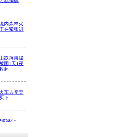
力就摘牌
境内森林火
正在紧张进
山跌落海拔
崖被困1天1夜
救起
火车去卖菜
买下
把道路让
突发疾病交