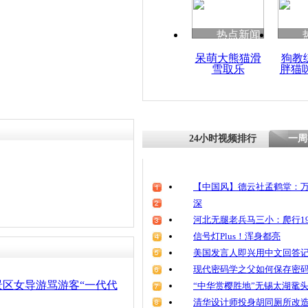
清明祭英烈
魂
热点新闻
呆萌大熊猫滑
狗教
雪取乐
胖猫
网友再曝云
游客购物
24小时视频排行
一周
【中国风】德云社孟鹤堂：万
深
河北无腿老兵马三小：爬行19
信号灯Plus！浑身都亮
美国发言人即兴用中文回答
现代密码学之父如何保存密
景区女导游骂游客“一代代
“中华赏樱胜地”无锡太湖鼋
清华设计师投身胡同厕所改造