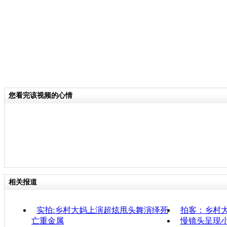
您看完该视频的心情
相关报道
实拍:乡村大妈上演超炫甩头舞演绎死
拍客：乡村
亡重金属
慢镜头呈现小