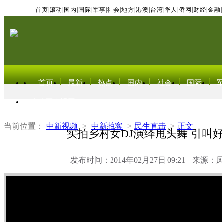
首页
|
滚动
|
国内
|
国际
|
军事
|
社会
|
地方
|
港澳
|
台湾
|
华人
|
侨网
|
财经
|
金融
|
首页
最新
热点
国内
社会
国际
东北亚电视网
当前位置：
中新视频
>
中新拍客
>
民生直击
>
正文
实拍乡村女DJ演绎甩头舞 引叫
发布时间：2014年02月27日 09:21
来源：