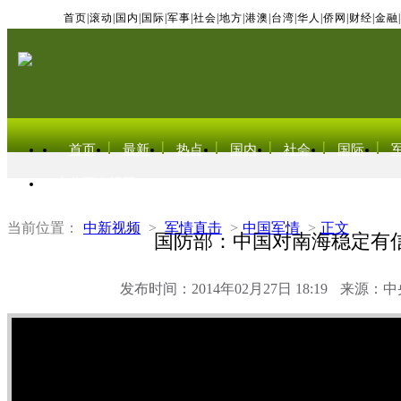
首页
|
滚动
|
国内
|
国际
|
军事
|
社会
|
地方
|
港澳
|
台湾
|
华人
|
侨网
|
财经
|
金融
|
首页
最新
热点
国内
社会
国际
东北亚电视网
当前位置：
中新视频
>
军情直击
>
中国军情
>
正文
国防部：中国对南海稳定有
发布时间：2014年02月27日 18:19
来源：中