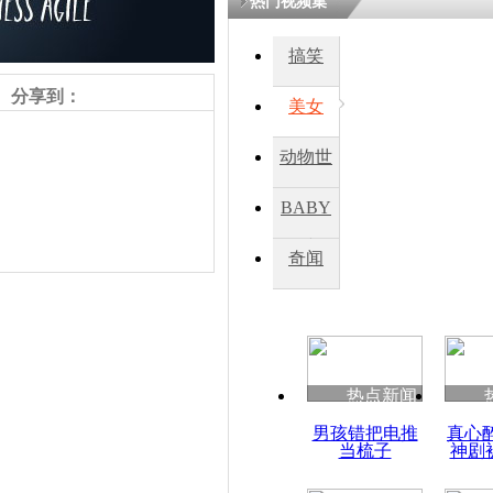
热门视频集
搞笑
分享到：
美女
动物世
界
BABY
秀
奇闻
责任编辑：【
刘笑瑜
】
热点新闻
男孩错把电推
真心
当梳子
神剧