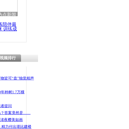
热点新闻
练陪伴最
咪 训练成
功瘦身
视频排行
物皆可“盘”独觉相声
年种树1.7万棵
记者提问
码？答案竟然是……
头渚夜樱美如画
 精力付出堪比建楼