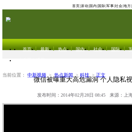
首页
|
滚动
|
国内
|
国际
|
军事
|
社会
|
地方
|
首页
最新
热点
国内
社会
国际
东北亚电视网
当前位置：
中新视频
>
热点新闻
>
科技
>
正文
微信被曝重大高危漏洞 个人隐私
发布时间：2014年02月28日 08:45
来源：上