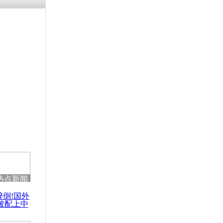
热点新闻
醉倒!国外
被配上中
国民乐