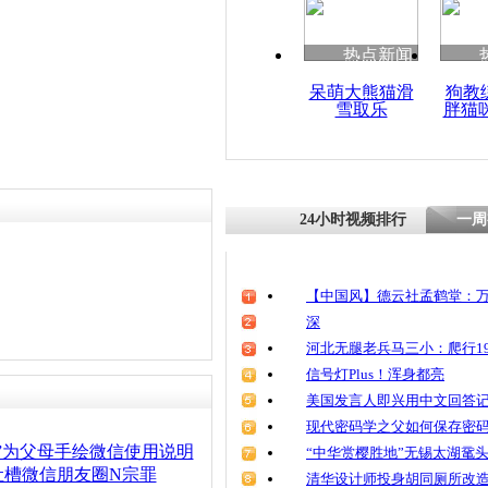
热点新闻
呆萌大熊猫滑
狗教
雪取乐
胖猫
24小时视频排行
一周
【中国风】德云社孟鹤堂：万
深
河北无腿老兵马三小：爬行19
信号灯Plus！浑身都亮
美国发言人即兴用中文回答
现代密码学之父如何保存密
”为父母手绘微信使用说明
“中华赏樱胜地”无锡太湖鼋
吐槽微信朋友圈N宗罪
清华设计师投身胡同厕所改造