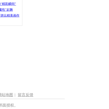
“精彩瞬间”
魔性”起舞
石拼出精美画作
网站地图
|
留言反馈
书面授权。