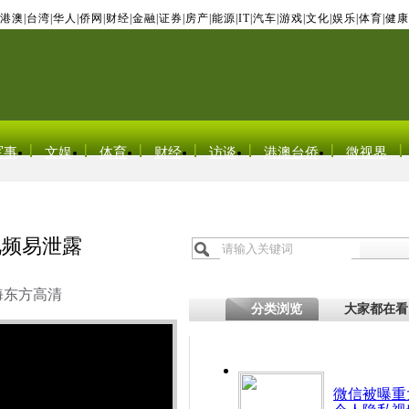
港澳
|
台湾
|
华人
|
侨网
|
财经
|
金融
|
证券
|
房产
|
能源
|
IT
|
汽车
|
游戏
|
文化
|
娱乐
|
体育
|
健康
军事
文娱
体育
财经
访谈
港澳台侨
微视界
视频易泄露
海东方高清
分类浏览
大家都在看
微信被曝重