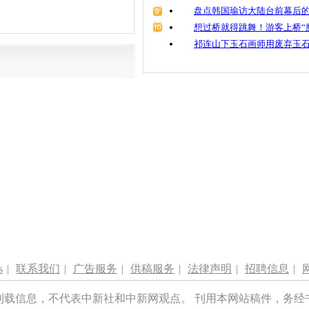
盘点韩国瑜访大陆台前幕后的
想过桥就得跳舞！游客上桥“
祁连山下玉石画师用废弃玉
s
|
联系我们
|
广告服务
|
供稿服务
|
法律声明
|
招聘信息
|
刊载信息，不代表中新社和中新网观点。 刊用本网站稿件，务经