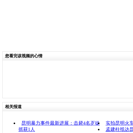
您看完该视频的心情
相关报道
昆明暴力事件最新进展：击毙4名歹徒
实拍昆明火
抓获1人
孟建柱抵达昆