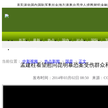
首页
|
滚动
|
国内
|
国际
|
军事
|
社会
|
地方
|
港澳
|
台湾
|
华人
|
侨网
|
财经
|
金融
|
首页
最新
热点
国内
社会
国际
东北亚电视网
当前位置：
中新视频
>
热点新闻
>
国是
>
正文
孟建柱看望慰问昆明暴恐案受伤群众
发布时间：2014年03月02日 08:50
来源：C