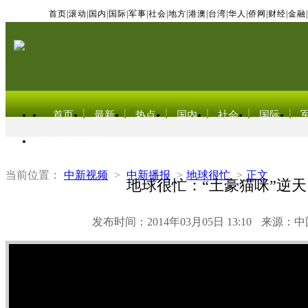
首页
|
滚动
|
国内
|
国际
|
军事
|
社会
|
地方
|
港澳
|
台湾
|
华人
|
侨网
|
财经
|
金融
|
首页
最新
热点
国内
社会
国际
东北亚电视网
当前位置：
中新视频
>
中新播报
>
地球很忙
>
正文
地球很忙：“土豪猫咪”逆天
发布时间：2014年03月05日 13:10
来源：中