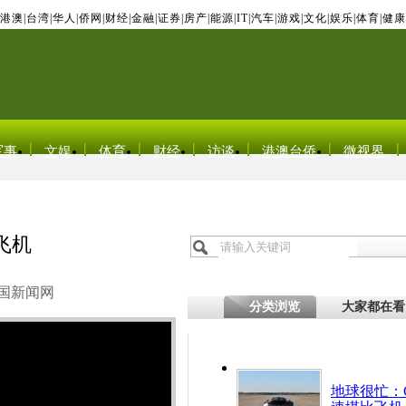
港澳
|
台湾
|
华人
|
侨网
|
财经
|
金融
|
证券
|
房产
|
能源
|
IT
|
汽车
|
游戏
|
文化
|
娱乐
|
体育
|
健康
军事
文娱
体育
财经
访谈
港澳台侨
微视界
飞机
国新闻网
分类浏览
大家都在看
地球很忙：