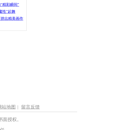
“精彩瞬间”
魔性”起舞
石拼出精美画作
网站地图
|
留言反馈
书面授权。
任。