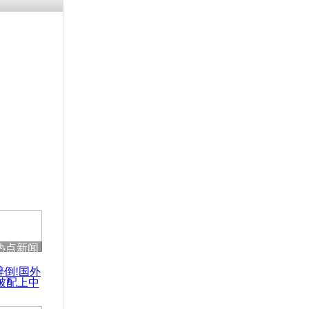
热点新闻
醉倒!国外
被配上中
国民乐