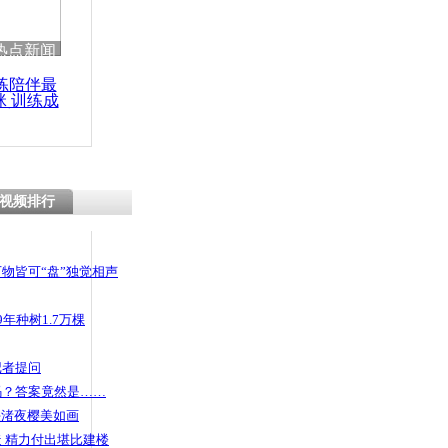
热点新闻
练陪伴最
咪 训练成
功瘦身
视频排行
物皆可“盘”独觉相声
年种树1.7万棵
记者提问
码？答案竟然是……
头渚夜樱美如画
 精力付出堪比建楼