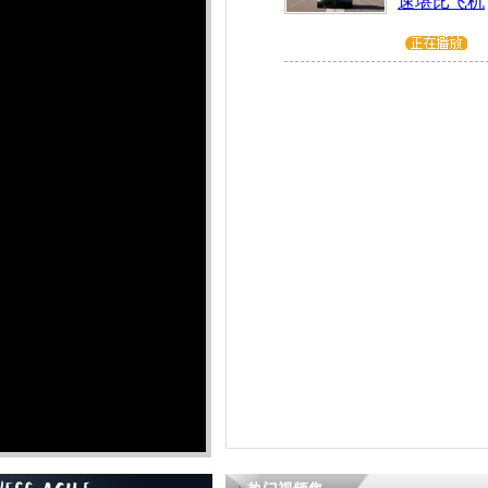
速堪比飞机