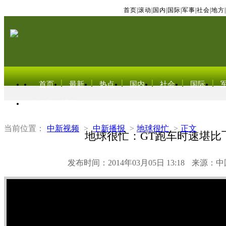
首页
|
滚动
|
国内
|
国际
|
军事
|
社会
|
地方
|
首页
最新
热点
国内
社会
国际
东北亚电视网
当前位置：
中新视频
>
中新播报
>
地球很忙
>
正文
地球很忙：GT跑车时速堪比
发布时间：2014年03月05日 13:18
来源：中