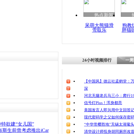
热点新闻
呆萌大熊猫滑
狗教
雪取乐
胖猫
24小时视频排行
一周
【中国风】德云社孟鹤堂：万
深
河北无腿老兵马三小：爬行19
信号灯Plus！浑身都亮
美国发言人即兴用中文回答
现代密码学之父如何保存密
特欲建“女儿国”
“中华赏樱胜地”无锡太湖鼋
布斯生前曾考虑推出iCar
清华设计师投身胡同厕所改造