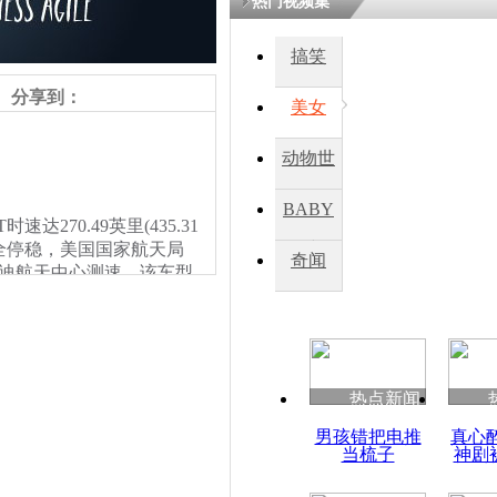
热门视频集
搞笑
分享到：
美女
动物世
界
BABY
达270.49英里(435.31
安全停稳，美国国家航天局
秀
奇闻
尼迪航天中心测速，该车型
热点新闻
男孩错把电推
真心
当梳子
神剧
责任编辑：【
王胤
】