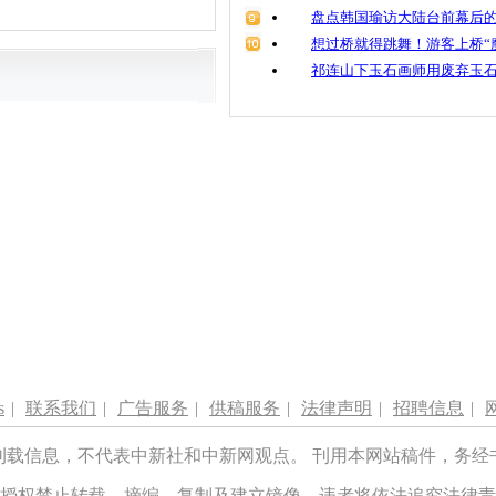
盘点韩国瑜访大陆台前幕后的
想过桥就得跳舞！游客上桥“
祁连山下玉石画师用废弃玉
s
|
联系我们
|
广告服务
|
供稿服务
|
法律声明
|
招聘信息
|
刊载信息，不代表中新社和中新网观点。 刊用本网站稿件，务经
授权禁止转载、摘编、复制及建立镜像，违者将依法追究法律责