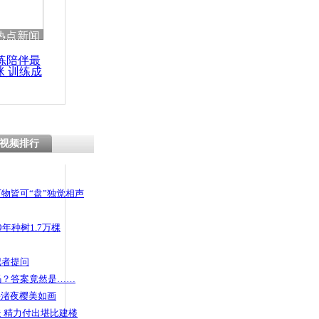
热点新闻
练陪伴最
咪 训练成
功瘦身
视频排行
物皆可“盘”独觉相声
年种树1.7万棵
记者提问
码？答案竟然是……
头渚夜樱美如画
 精力付出堪比建楼