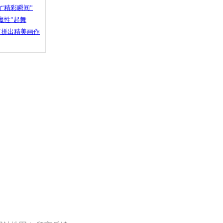
“精彩瞬间”
魔性”起舞
石拼出精美画作