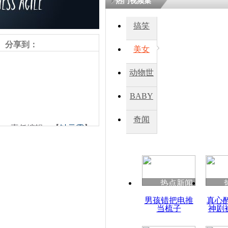
热门视频集
搞笑
分享到：
美女
动物世
界
BABY
秀
奇闻
责任编辑：【
钟元霞
】
热点新闻
男孩错把电推
真心
当梳子
神剧