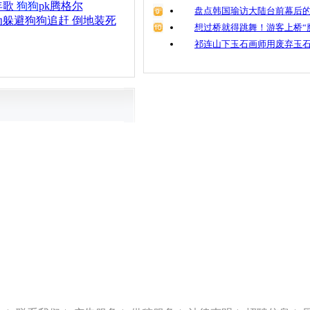
年歌
狗狗
pk腾格尔
盘点韩国瑜访大陆台前幕后的
躲避狗狗追赶 倒地装死
想过桥就得跳舞！游客上桥“
祁连山下玉石画师用废弃玉