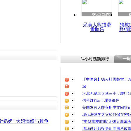
热点新闻
呆萌大熊猫滑
狗教
雪取乐
胖猫
24小时视频排行
一周
【中国风】德云社孟鹤堂：万
深
河北无腿老兵马三小：爬行19
信号灯Plus！浑身都亮
美国发言人即兴用中文回答
现代密码学之父如何保存密
“奶奶” 大妈恼怒与其争
“中华赏樱胜地”无锡太湖鼋
清华设计师投身胡同厕所改造