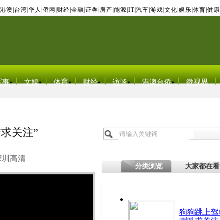
港澳
|
台湾
|
华人
|
侨网
|
财经
|
金融
|
证券
|
房产
|
能源
|
IT
|
汽车
|
游戏
|
文化
|
娱乐
|
体育
|
健康
军事
文娱
体育
财经
访谈
港澳台侨
微视界
求关注”
深圳高清
分类浏览
大家都在看
狗狗跳上驾