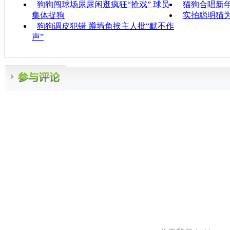
狗狗闯球场尿尿闲逛疯狂“抢戏” 球员
猫狗合唱新
集体捉狗
实拍聪明猫为
狗狗调皮犯错 蹲墙角挨主人批“默不作
声”