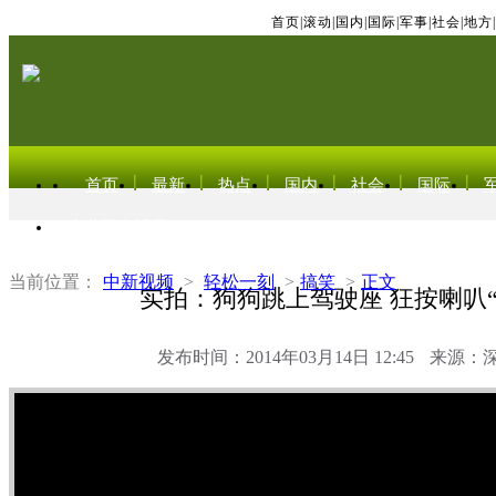
首页
|
滚动
|
国内
|
国际
|
军事
|
社会
|
地方
|
首页
最新
热点
国内
社会
国际
东北亚电视网
当前位置：
中新视频
>
轻松一刻
>
搞笑
>
正文
实拍：狗狗跳上驾驶座 狂按喇叭“
发布时间：2014年03月14日 12:45
来源：