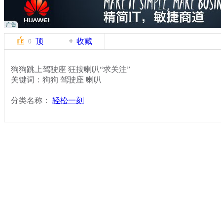
顶
收藏
0
狗狗跳上驾驶座 狂按喇叭“求关注”
关键词：狗狗 驾驶座 喇叭
分类名称：
轻松一刻