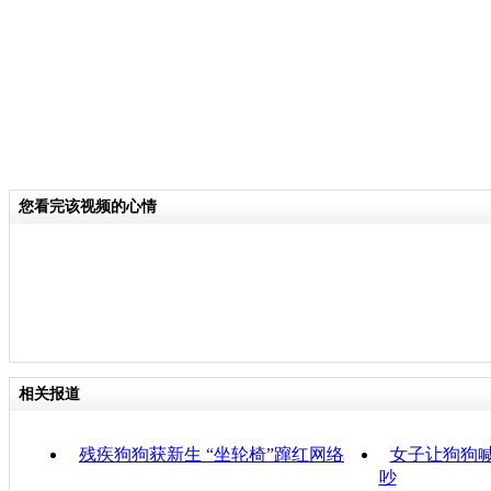
您看完该视频的心情
相关报道
残疾狗狗获新生 “坐轮椅”蹿红网络
女子让狗狗喊
吵