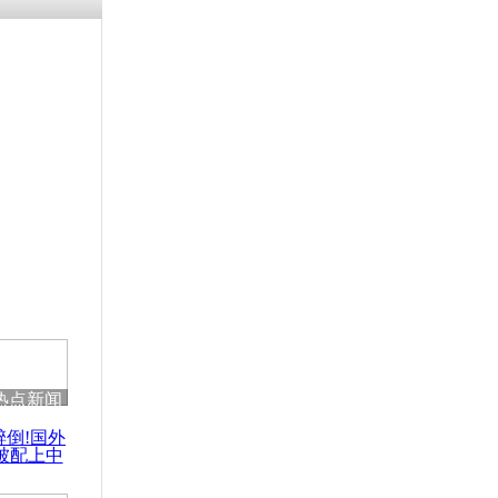
热点新闻
醉倒!国外
被配上中
国民乐