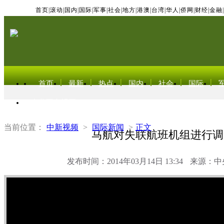
首页
|
滚动
|
国内
|
国际
|
军事
|
社会
|
地方
|
港澳
|
台湾
|
华人
|
侨网
|
财经
|
金融
|
首页
最新
热点
国内
社会
国际
东北亚电视网
当前位置：
中新视频
>
国际新闻
>
正文
马航对失联航班机组进行调
发布时间：2014年03月14日 13:34
来源：中