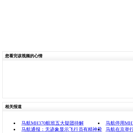
您看完该视频的心情
相关报道
马航MH370航班五大疑团待解
马航停用MH3
马航通报：无迹象显示飞行员有精神异
马航在京举行