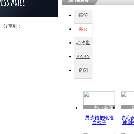
热门视频集
熷悎浣� 
瘑灞€
搞笑
分享到：
美女
娉板浗閫€
笂灏嗭細姝�
动物世
忓彈瀹炴垬
鍚稿紩澶氬
界
ㄤ笘鐣岃
BABY
秀
奇闻
克里米亚逾
票支持 议
俄
责任编辑：【
周雨辰
】
热点新闻
男孩错把电推
真心
当梳子
神剧