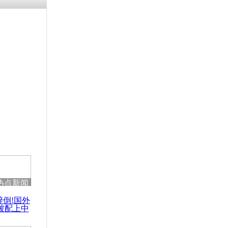
涓ㄥ浗闄呰
褰圭┖鍐涗
-10CE缁
妫€楠岋紝
浗鍏虫敞涓
96%民众投
会已申请入
热点新闻
醉倒!国外
被配上中
国民乐