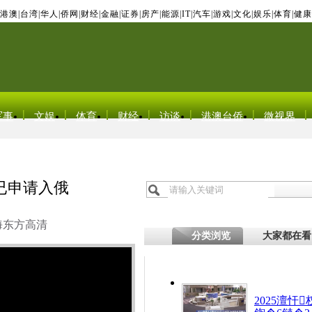
港澳
|
台湾
|
华人
|
侨网
|
财经
|
金融
|
证券
|
房产
|
能源
|
IT
|
汽车
|
游戏
|
文化
|
娱乐
|
体育
|
健康
军事
文娱
体育
财经
访谈
港澳台侨
微视界
已申请入俄
海东方高清
分类浏览
大家都在看
2025澶忓