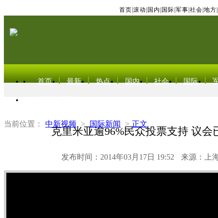
首页
|
滚动
|
国内
|
国际
|
军事
|
社会
|
地方
|
首页
最新
热点
国内
社会
国际
东北亚电视网
当前位置：
中新视频
>
国际新闻
>
正文
克里米亚逾96%民众投票支持 议会
发布时间：2014年03月17日 19:52
来源：上