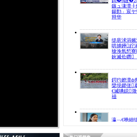
鍧�6鏈�2
鏃ュ湪澶╂
鍚勯」宸ヤ
辩华
缇庡浗涓嬪
哄摢鑸紵
獊浼氬惁寮
鈥滅伀鑽
鍔犳嬁澶ф
欒垷鑺傞
€滅唺鐚
禌
瀛﹁€咃細
€间笢鍗椾
解€滆劚閽
姪鎺ㄤ腑鍥