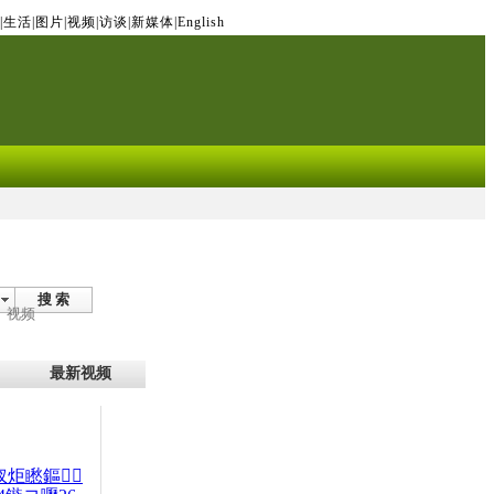
|
生活
|
图片
|
视频
|
访谈
|
新媒体
|
English
搜 索
视频
最新视频
杈炬矁鏂