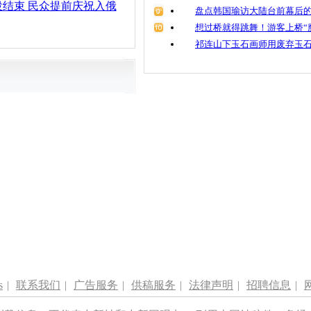
结束 民众提前庆祝入俄
盘点韩国瑜访大陆台前幕后的
想过桥就得跳舞！游客上桥“
祁连山下玉石画师用废弃玉
s
|
联系我们
|
广告服务
|
供稿服务
|
法律声明
|
招聘信息
|