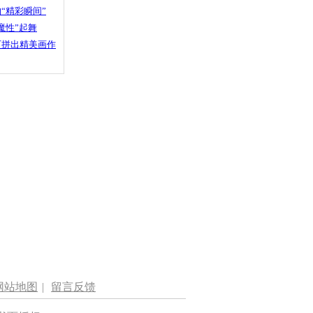
“精彩瞬间”
魔性”起舞
石拼出精美画作
网站地图
|
留言反馈