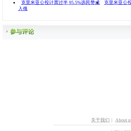
克里米亚公投计票过半 95.5%选民赞成
克里米亚公投
入俄
关于我们
|
About u