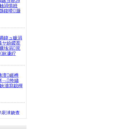
4鏃ヨ嚦26
触涓惧姙
綔鍑嗗灏
満鍏ュ眬涓
浠ヤ紛鍐茬
曠垎涓笢
《鈥濓紵
弗澶崕榫
搴﹁绔嬧
澂鈥濇寫鎴樿
缇庡浗娆查
簹涓庝腑鍥
┾€濓紝鍙嶅
解€斾笢鐩