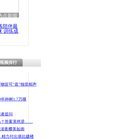
热点新闻
练陪伴最
咪 训练成
功瘦身
视频排行
物皆可“盘”独觉相声
年种树1.7万棵
记者提问
码？答案竟然是……
头渚夜樱美如画
 精力付出堪比建楼