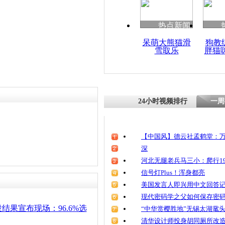
热点新闻
呆萌大熊猫滑
狗教
雪取乐
胖猫
24小时视频排行
一周
【中国风】德云社孟鹤堂：万
深
河北无腿老兵马三小：爬行19
信号灯Plus！浑身都亮
美国发言人即兴用中文回答
现代密码学之父如何保存密
结果宣布现场：96.6%选
“中华赏樱胜地”无锡太湖鼋
清华设计师投身胡同厕所改造