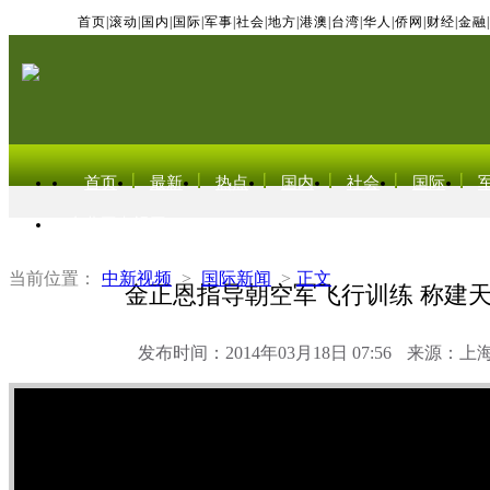
首页
|
滚动
|
国内
|
国际
|
军事
|
社会
|
地方
|
港澳
|
台湾
|
华人
|
侨网
|
财经
|
金融
|
首页
最新
热点
国内
社会
国际
东北亚电视网
当前位置：
中新视频
>
国际新闻
>
正文
金正恩指导朝空军飞行训练 称建
发布时间：2014年03月18日 07:56
来源：上