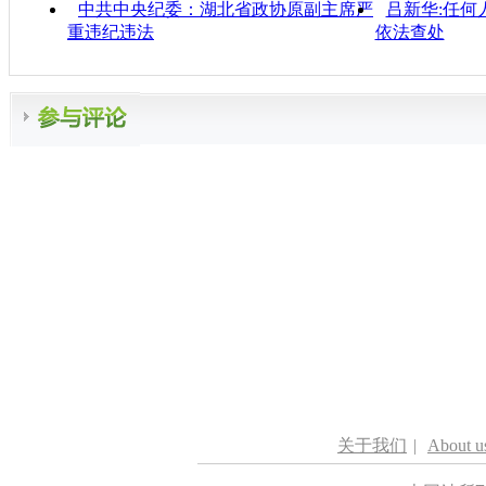
中共中央纪委：湖北省政协原副主席严
吕新华:任何
重违纪违法
依法查处
关于我们
|
About u