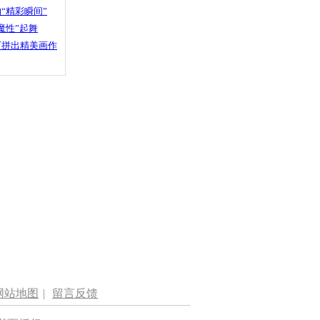
“精彩瞬间”
魔性”起舞
石拼出精美画作
网站地图
|
留言反馈