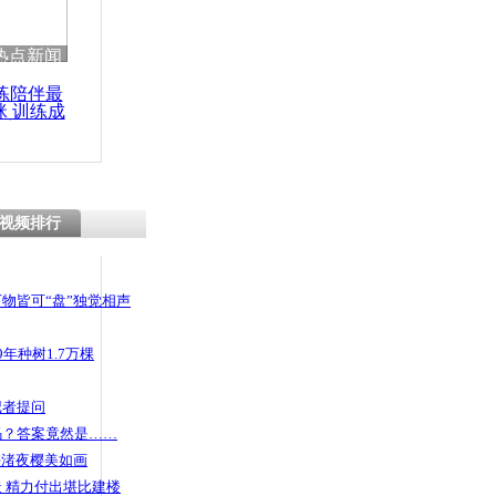
热点新闻
练陪伴最
咪 训练成
功瘦身
视频排行
物皆可“盘”独觉相声
年种树1.7万棵
记者提问
码？答案竟然是……
头渚夜樱美如画
 精力付出堪比建楼