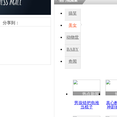
热门视频集
搞笑
分享到：
美女
动物世
界
BABY
秀
奇闻
责任编辑：【
杜海涛
】
热点新闻
男孩错把电推
真心
当梳子
神剧