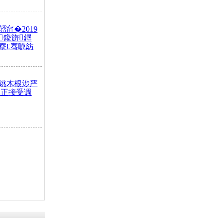
甯�2019
鑱旂鐞
寮€骞曞紡
姚木根涉严
 正接受调