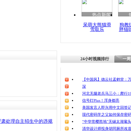
热点新闻
呆萌大熊猫滑
狗教
雪取乐
胖猫
24小时视频排行
一周
【中国风】德云社孟鹤堂：万
深
河北无腿老兵马三小：爬行19
信号灯Plus！浑身都亮
美国发言人即兴用中文回答
现代密码学之父如何保存密
严肃处理自主招生中的违规
“中华赏樱胜地”无锡太湖鼋
清华设计师投身胡同厕所改造