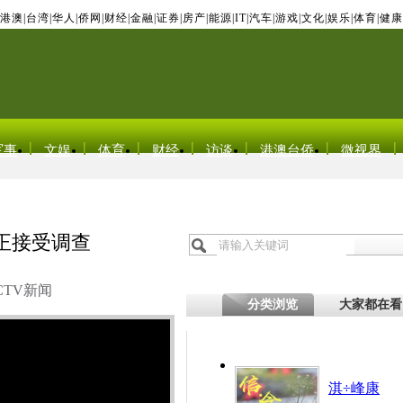
港澳
|
台湾
|
华人
|
侨网
|
财经
|
金融
|
证券
|
房产
|
能源
|
IT
|
汽车
|
游戏
|
文化
|
娱乐
|
体育
|
健康
军事
文娱
体育
财经
访谈
港澳台侨
微视界
正接受调查
CTV新闻
分类浏览
大家都在看
淇÷峰康