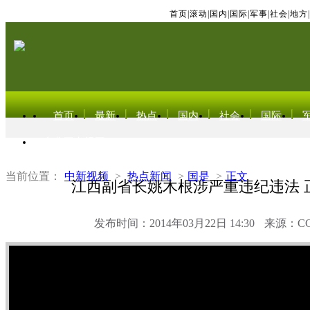
首页
|
滚动
|
国内
|
国际
|
军事
|
社会
|
地方
|
首页
最新
热点
国内
社会
国际
东北亚电视网
当前位置：
中新视频
>
热点新闻
>
国是
>
正文
江西副省长姚木根涉严重违纪违法 
发布时间：2014年03月22日 14:30
来源：C