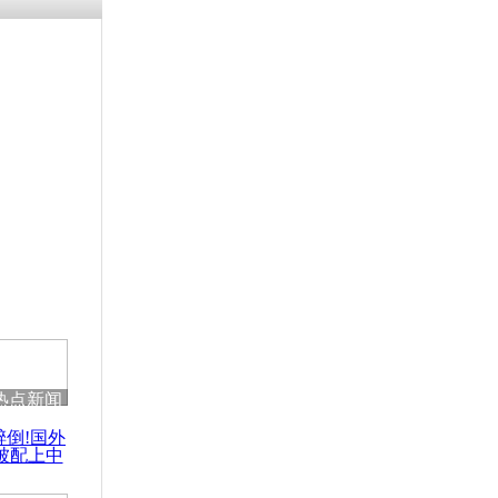
热点新闻
醉倒!国外
被配上中
国民乐