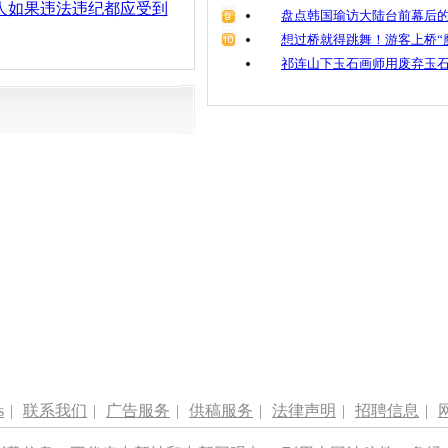
人如果违法违纪都应受到
盘点韩国瑜访大陆台前幕后的
想过桥就得跳舞！游客上桥“
祁连山下玉石画师用废弃玉
s
|
联系我们
|
广告服务
|
供稿服务
|
法律声明
|
招聘信息
|