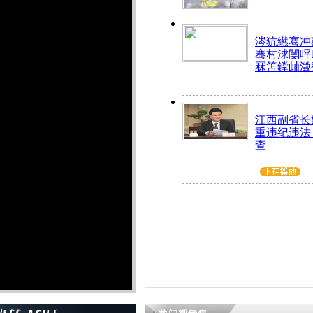
涔犺繎骞冲嚭
骞村浗闄呯
冧笘鐣屾澂
江西副省长
重违纪违法
查