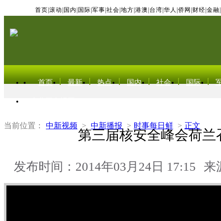
首页
|
滚动
|
国内
|
国际
|
军事
|
社会
|
地方
|
港澳
|
台湾
|
华人
|
侨网
|
财经
|
金融
|
首页
最新
热点
国内
社会
国际
东北亚电视网
当前位置：
中新视频
>
中新播报
>
时事每日鲜
>
正文
第三届核安全峰会荷兰
发布时间：2014年03月24日 17:15
来