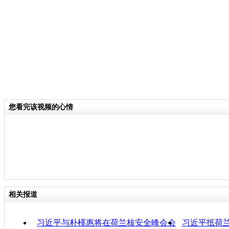
届。前两届核安全峰会分别于2010年、
和首尔召开。核峰会的召开，反映了国
主义现实威胁的共识。
关键词：
分类名称：
中新播报
您看完该视频的心情
责任
相关报道
习近平与朴槿惠将在荷兰核安全峰会会
习近平抵荷兰