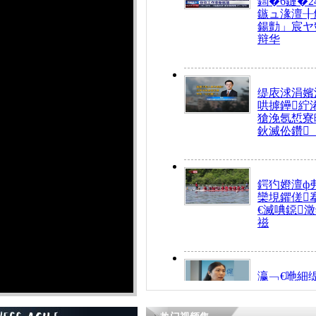
鍧�6鏈�2
鏃ュ湪澶╂
鍚勯」宸ヤ
辩华
缇庡浗涓嬪
哄摢鑸紵
獊浼氬惁寮
鈥滅伀鑽
鍔犳嬁澶ф
欒垷鑺傞
€滅唺鐚
禌
瀛﹁€咃細
€间笢鍗椾
解€滆劚閽
姪鎺ㄤ腑鍥