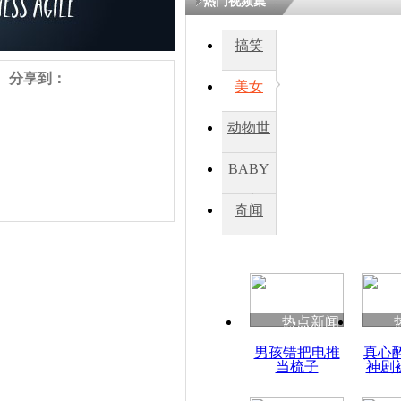
热门视频集
熷悎浣� 
瘑灞€
搞笑
分享到：
美女
娉板浗閫€
笂灏嗭細姝�
动物世
忓彈瀹炴垬
鍚稿紩澶氬
界
ㄤ笘鐣岃
BABY
秀
奇闻
马航再出事
千米高空起
热点新闻
责任编辑：【
周雨辰
】
男孩错把电推
真心
当梳子
神剧