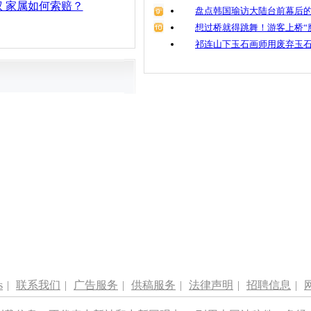
 家属如何索赔？
盘点韩国瑜访大陆台前幕后的
想过桥就得跳舞！游客上桥“
祁连山下玉石画师用废弃玉
s
|
联系我们
|
广告服务
|
供稿服务
|
法律声明
|
招聘信息
|