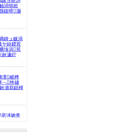
4鏃ヨ嚦26
触涓惧姙
綔鍑嗗灏
満鍏ュ眬涓
浠ヤ紛鍐茬
曠垎涓笢
《鈥濓紵
弗澶崕榫
搴﹁绔嬧
澂鈥濇寫鎴樿
缇庡浗娆查
簹涓庝腑鍥
┾€濓紝鍙嶅
解€斾笢鐩