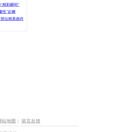
“精彩瞬间”
魔性”起舞
石拼出精美画作
网站地图
|
留言反馈