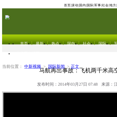
首页
|
滚动
|
国内
|
国际
|
军事
|
社会
|
地方
|
首页
最新
热点
国内
社会
国际
东北亚电视网
当前位置：
中新视频
>
国际新闻
>
正文
马航再出事故：飞机两千米高
发布时间：2014年03月27日 07:48
来源：