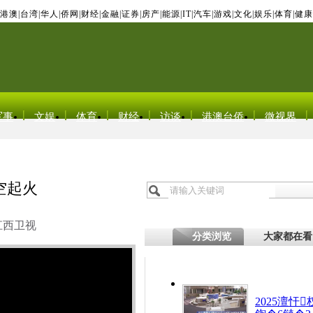
港澳
|
台湾
|
华人
|
侨网
|
财经
|
金融
|
证券
|
房产
|
能源
|
IT
|
汽车
|
游戏
|
文化
|
娱乐
|
体育
|
健康
军事
文娱
体育
财经
访谈
港澳台侨
微视界
空起火
江西卫视
分类浏览
大家都在看
2025澶忓