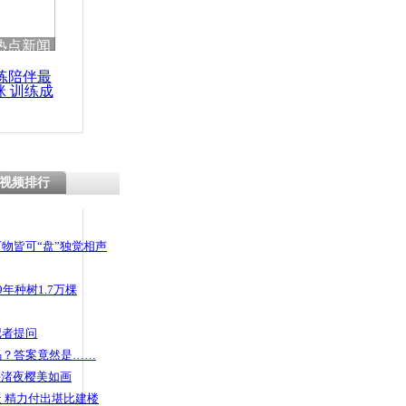
热点新闻
练陪伴最
咪 训练成
功瘦身
视频排行
物皆可“盘”独觉相声
年种树1.7万棵
记者提问
码？答案竟然是……
头渚夜樱美如画
 精力付出堪比建楼