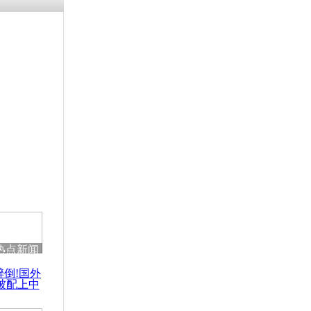
涓ㄥ浗闄呰
褰圭┖鍐涗
-10CE缁
妫€楠岋紝
浗鍏虫敞涓
故：飞机两
火
热点新闻
醉倒!国外
被配上中
国民乐