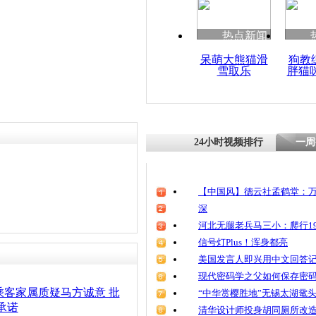
热点新闻
呆萌大熊猫滑
狗教
雪取乐
胖猫
24小时视频排行
一周
【中国风】德云社孟鹤堂：万
深
河北无腿老兵马三小：爬行19
信号灯Plus！浑身都亮
美国发言人即兴用中文回答
现代密码学之父如何保存密
0乘客家属质疑马方诚意 批
“中华赏樱胜地”无锡太湖鼋
承诺
清华设计师投身胡同厕所改造