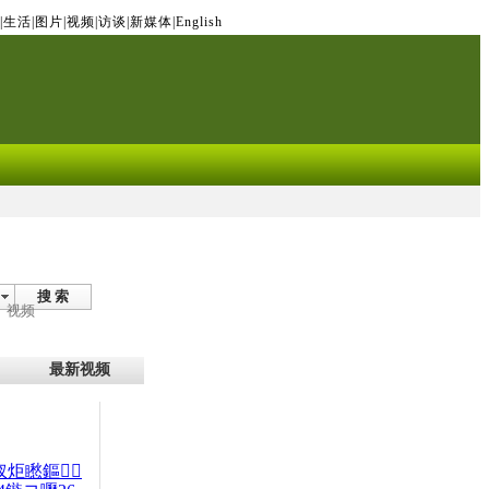
|
生活
|
图片
|
视频
|
访谈
|
新媒体
|
English
搜 索
视频
最新视频
杈炬矁鏂