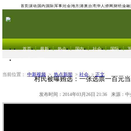
首页
|
滚动
|
国内
|
国际
|
军事
|
社会
|
地方
|
港澳
|
台湾
|
华人
|
侨网
|
财经
|
金融
|
首页
最新
热点
国内
社会
国际
东北亚电视网
当前位置：
中新视频
>
热点新闻
>
社会
>
正文
村民被曝贿选：一张选票一百元当
发布时间：2014年03月26日 21:36
来源：中