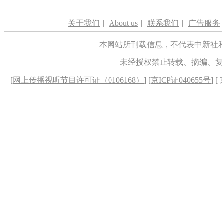
关于我们
|
About us
|
联系我们
|
广告服务
本网站所刊载信息，不代表中新社
未经授权禁止转载、摘编、
[
网上传播视听节目许可证（0106168）
] [
京ICP证040655号
] 