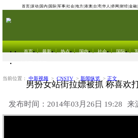
首页
|
滚动
|
国内
|
国际
|
军事
|
社会
|
地方
|
港澳
|
台湾
|
华人
|
侨网
|
财经
|
金融
|
首页
最新
热点
国内
社会
国际
东北亚电视网
当前位置：
中新视频
>
CNSTV
>
新闻纵览
>
正文
男扮女站街拉嫖被抓 称喜欢
发布时间：2014年03月26日 19:28
来