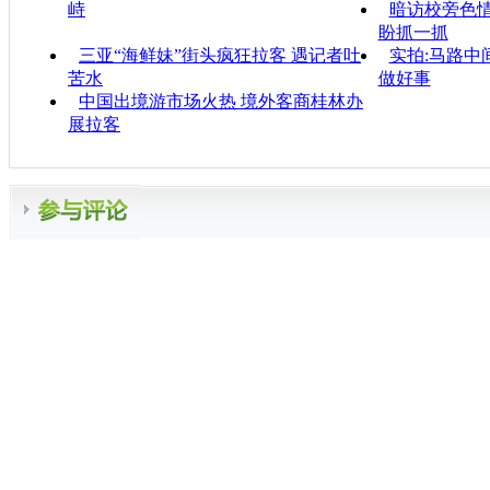
峙
暗访校旁色
盼抓一抓
三亚“海鲜妹”街头疯狂拉客 遇记者吐
实拍:马路中
苦水
做好事
中国出境游市场火热 境外客商桂林办
展拉客