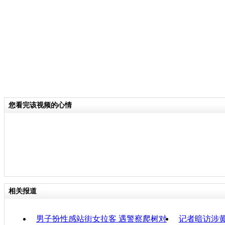
关键词：
分类名称：
CNSTV
责任
您看完该视频的心情
相关报道
男子扮性感站街女拉客 遇警察爬树对
记者暗访涉黄